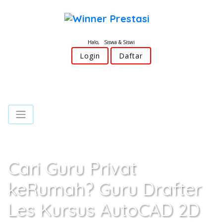
Halo, Siswa & Siswi
Login
Daftar
Cari Guru Privat
keRumah? Guru Drafter
Les Kursus AutoCAD 2D