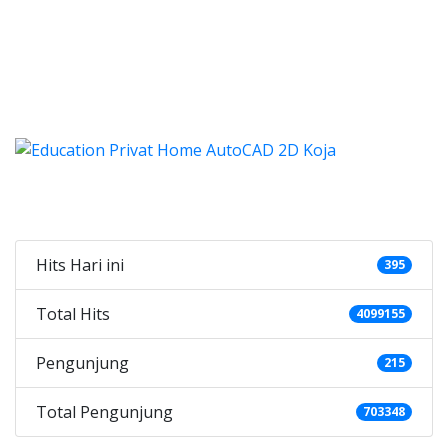
ya les autocad, harga les aut
 les autocad, harga les autocad, les
es autocad, harga kursus autocad 2d, kursus autocad 2d
Categories
Hits Hari ini
395
Total Hits
4099155
Pengunjung
215
Total Pengunjung
703348