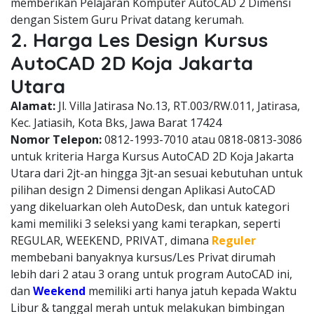
memberikan Pelajaran Komputer AutoCAD 2 Dimensi
dengan Sistem Guru Privat datang kerumah.
2. Harga Les Design Kursus
AutoCAD 2D Koja Jakarta
Utara
Alamat:
Jl. Villa Jatirasa No.13, RT.003/RW.011, Jatirasa,
Kec. Jatiasih, Kota Bks, Jawa Barat 17424
Nomor Telepon:
0812-1993-7010 atau 0818-0813-3086
untuk kriteria Harga Kursus AutoCAD 2D Koja Jakarta
Utara dari 2jt-an hingga 3jt-an sesuai kebutuhan untuk
pilihan design 2 Dimensi dengan Aplikasi AutoCAD
yang dikeluarkan oleh AutoDesk, dan untuk kategori
kami memiliki 3 seleksi yang kami terapkan, seperti
REGULAR, WEEKEND, PRIVAT, dimana
Reguler
membebani banyaknya kursus/Les Privat dirumah
lebih dari 2 atau 3 orang untuk program AutoCAD ini,
dan
Weekend
memiliki arti hanya jatuh kepada Waktu
Libur & tanggal merah untuk melakukan bimbingan