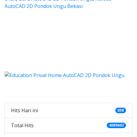
AutoCAD 2D Pondok Ungu Bekasi
autocad, harga les autocad, les 
ad, harga les autocad, les privat autocad, 
 autocad, harga les autocad,
tocad, harga les autocad, les privat
 harga kursus autocad 2d, kursus autocad 2d Pondok Ung
Categories
Hits Hari ini
858
Total Hits
4089602