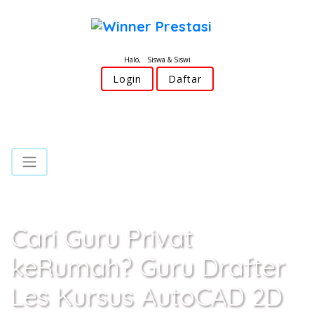
Halo, Siswa & Siswi
Login
Daftar
Cari Guru Privat
keRumah? Guru Drafter
Les Kursus AutoCAD 2D