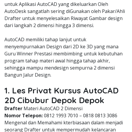
untuk Aplikasi AutoCAD yang dikeluarkan Oleh
AutoDesk sangatlah sering diGunakan oleh Pakar/Ahli
Drafter untuk menyelesaikan Riwayat Gambar design
dari langkah 2 dimensi hingga 3 dimensi.
AutoCAD memiliki tahap lanjut untuk
menyempurnakan Design dari 2D ke 3D yang mana
Guru Winner Prestasi membimbing untuk kebutuhan
program tahap materi awal hingga tahap akhir,
sehingga mampu mendesign sempurna 2 dimensi
Bangun Jalur Design.
1. Les Privat Kursus AutoCAD
2D Cibubur Depok Depok
Drafter
Materi AutoCAD 2 Dimensi
Nomor Telepon:
0812 1993 7010 – 0818 0813 3086
Mengenal dan Memahami kterbiasaan dalam menjadi
seorang Drafter untuk mempermudah kelancaran