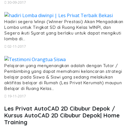
30-09-2017
Hadiri segera Winpi (Winner Prestasi) Akan Mengadakan
Lomba untuk Tingkat SD di Ruang Kelas WINPI, dan
Segera ikuti Syarat yang berlaku untuk dapat mengikuti
lomba di…
02-11-2017
Pelajaran yang menyenangkan adalah dengan Tutor /
Pembimbing yang dapat memahami kelancaran strategi
belajar pada Siswa & Siswi yang sedang melakukan
aktifitas belajar di Rumah (Les Privat Kerumah) maupun
Belajar di Ruang Kelas…
19-11-2017
Les Privat AutoCAD 2D Cibubur Depok /
Kursus AutoCAD 2D Cibubur Depok| Home
Training