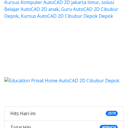
Kursus Komputer AutoCAD 2D jakarta timur
,
solusi
Belajar AutoCAD 2D anak
,
Guru AutoCAD 2D Cibubur
Depok
,
Kursus AutoCAD 2D Cibubur Depok Depok
 autocad, harga les autocad, les
tocad, harga les autocad, les privat autocad
s autocad, harga les autocad
autocad, harga les autocad, les priva
ad, harga kursus autocad 2d, kursus autocad 2d Cibubur 
Categories
Hits Hari ini
2579
Total Hits
4098474