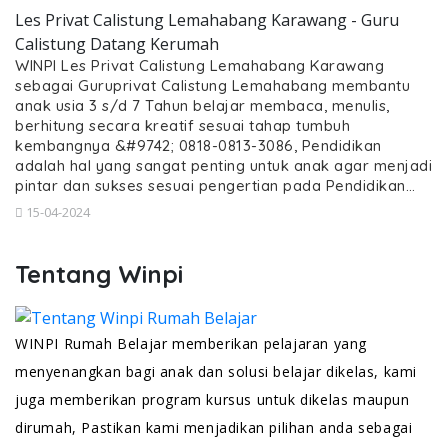
Les Privat Calistung Lemahabang Karawang - Guru
Calistung Datang Kerumah
WINPI Les Privat Calistung Lemahabang Karawang
sebagai Guruprivat Calistung Lemahabang membantu
anak usia 3 s/d 7 Tahun belajar membaca, menulis,
berhitung secara kreatif sesuai tahap tumbuh
kembangnya &#9742; 0818-0813-3086, Pendidikan
adalah hal yang sangat penting untuk anak agar menjadi
pintar dan sukses sesuai pengertian pada Pendidikan…
15-04-2024
Tentang Winpi
WINPI Rumah Belajar memberikan pelajaran yang
menyenangkan bagi anak dan solusi belajar dikelas, kami
juga memberikan program kursus untuk dikelas maupun
dirumah, Pastikan kami menjadikan pilihan anda sebagai