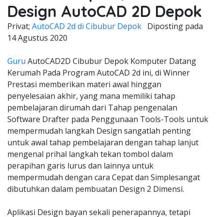
Design AutoCAD 2D Depok
Privat;
AutoCAD 2d di Cibubur Depok
Diposting pada
14 Agustus 2020
Guru
AutoCAD2D Cibubur Depok Komputer Datang
Kerumah Pada Program AutoCAD 2d ini, di Winner
Prestasi memberikan materi awal hinggan
penyelesaian akhir, yang mana memiliki tahap
pembelajaran dirumah dari Tahap pengenalan
Software Drafter pada Penggunaan Tools-Tools untuk
mempermudah langkah Design sangatlah penting
untuk awal tahap pembelajaran dengan tahap lanjut
mengenal prihal langkah tekan tombol dalam
perapihan garis lurus dan lainnya untuk
mempermudah dengan cara Cepat dan Simplesangat
dibutuhkan dalam pembuatan Design 2 Dimensi.
Aplikasi Design bayan sekali penerapannya, tetapi