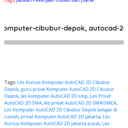
Lagi)
Jadikan Pekerjaan mudah dan Juara!!
puter-cibubur-depok, autocad-2d-cib
Tags:
Les Kursus Komputer AutoCAD 2D Cibubur
Depok
,
guru privat Komputer AutoCAD 2D Cibubur
Depok
,
les komputer AutoCAD 2D smp
,
Les Privat
AutoCAD 2D SMA
,
les privat AutoCAD 2D SMA/SMEA
,
Les Komputer AutoCAD 2D Cibubur Depok belajar di
rumah
,
privat Komputer AutoCAD 2D jakarta
,
Les
Kursus Komputer AutoCAD 2D jakarta pusat
,
Les