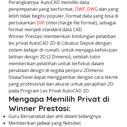
Perangkatnya. AutoCAD memiliki data
penyimpanan yang berformat,
DWF
,
DWG
dan yang
lebih tidak begitu populer, Format data yang bisa di
pertukarkan
DXF
(intercharge file format), sebagai
format menjadi standard data CAD.
Winner Prestasi memberikan bimbingan pelatihan
les privat AutoCAD 2D di Cibubur Depok dengan
sistem belajar di-rumah, untuk menjaga kefokusan
latihan design 2D (2 Dimensi), setelah tutor
memberikan pelatihan untuk terfokus dalam
penataan design di segala penjuru 2Dimensi
Siswa/Siswi dapat menggambar dengan cara teknik
yang profesional dan akurat untuk perapihan 2D
pada Program Les Privat AutoCAD 2D.
Mengapa Memilih Privat di
Winner Prestasi:
Guru Bersahabat dan ahli dalam bidangnya.
Memberikan jadwal yang fleksibel.