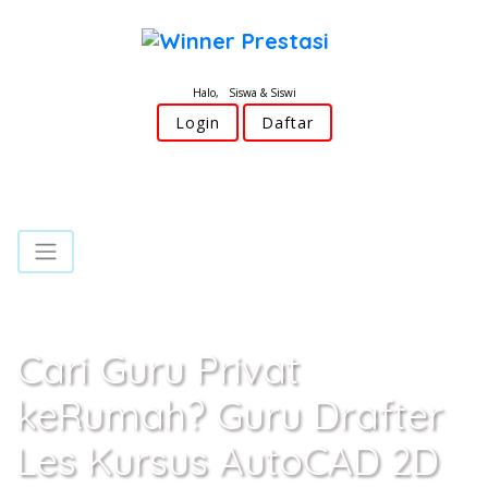
Halo, Siswa & Siswi
Login
Daftar
Cari Guru Privat
keRumah? Guru Drafter
Les Kursus AutoCAD 2D