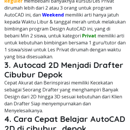
Reguler
membebani banyaknya kursus/Les Privat
dirumah lebih dari 2 atau 3 orang untuk program
AutoCAD ini, dan
Weekend
memiliki arti hanya jatuh
kepada Waktu Libur & tanggal merah untuk melakukan
bimbingan program Design AutoCAD ini, yang di
bebani Min 2 siswa, untuk kategori
Privat
memiliki arti
untuk kebutuhan bimbingan bersama 1 guru/tutor dan
1 siswa/siswi untuk Les Privat dirumah dengan waktu
yang bisa disesuaikan.
3. Autocad 2D Menjadi Drafter
Cibubur Depok
Cepat Akurat dan Berinspirasi memiliki Kecekatan
sebagai Seorang Drafter yang menghampiri Banyak
Design dari 2D hingga 3D sesuai kebutuhan dari Klien
dan Drafter Siap menyempurnakan dan
Menyelesaikanya.
4. Cara Cepat Belajar AutoCAD
2D di cibubur_depok