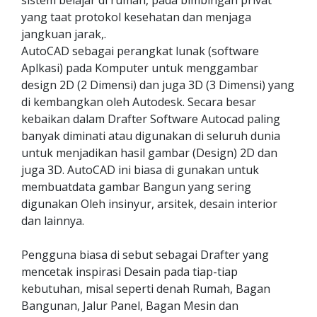
sistem belajar di rumah, pada bimbingan privat
yang taat protokol kesehatan dan menjaga
jangkuan jarak,.
AutoCAD sebagai perangkat lunak (software
Aplkasi) pada Komputer untuk menggambar
design 2D (2 Dimensi) dan juga 3D (3 Dimensi) yang
di kembangkan oleh Autodesk. Secara besar
kebaikan dalam Drafter Software Autocad paling
banyak diminati atau digunakan di seluruh dunia
untuk menjadikan hasil gambar (Design) 2D dan
juga 3D. AutoCAD ini biasa di gunakan untuk
membuatdata gambar Bangun yang sering
digunakan Oleh insinyur, arsitek, desain interior
dan lainnya.
Pengguna biasa di sebut sebagai Drafter yang
mencetak inspirasi Desain pada tiap-tiap
kebutuhan, misal seperti denah Rumah, Bagan
Bangunan, Jalur Panel, Bagan Mesin dan