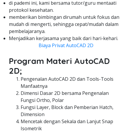
di pademi ini, kami bersama tutor/guru mentaati
protokol kesehatan.
memberikan bimbingan dirumah untuk fokus dan
mudah di mengerti, sehingga cepat/mudah dalam
pembelajaranya.
Menjadikan kerjasama yang baik dari hari-kehari.
Biaya Privat AutoCAD 2D
Program Materi AutoCAD
2D;
Pengenalan AutoCAD 2D dan Tools-Tools
Manfaatnya
Dimensi Dasar 2D bersama Pengenalan
Fungsi Ortho, Polar
Fungsi Layer, Block dan Pemberian Hatch,
Dimension
Mencetak dengan Sekala dan Lanjut Snap
Isometrik