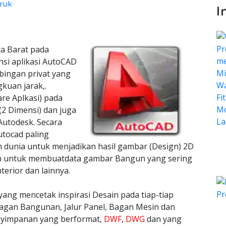
eruk
I
ta Barat pada
nsi aplikasi AutoCAD
bingan privat yang
kuan jarak,.
re Aplkasi) pada
2 Dimensi) dan juga
Autodesk. Secara
utocad paling
h dunia untuk menjadikan hasil gambar (Design) 2D
kan untuk membuatdata gambar Bangun yang sering
terior dan lainnya.
yang mencetak inspirasi Desain pada tiap-tiap
agan Bangunan, Jalur Panel, Bagan Mesin dan
nyimpanan yang berformat,
DWF
,
DWG
dan yang