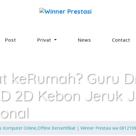
Post
Privat
News
Contact
at keRumah? Guru Dr
D 2D Kebon Jeruk J
ional
s Komputer Online,Offline Bersertifikat | Winner Prestasi wa 08121