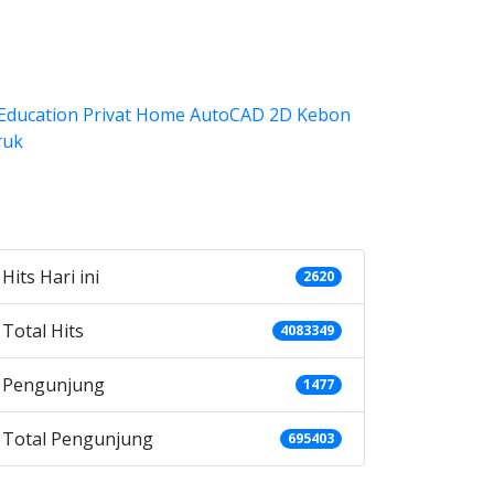
ategories
Hits Hari ini
2620
Total Hits
4083349
Pengunjung
1477
Total Pengunjung
695403