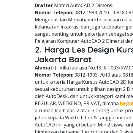
Drafter
Materi AutoCAD 2 Dimensi
Nomor Telepon:
0812 1993 7010 – 0818 08
Mengenal dan Memahami kterbiasaan dala
kelancaran inspirasi dan juga kecepatan g
sangat penting untuk pekerjaan sebagai se
Pelajaran Komputer AutoCAD 2 Dimensi den
2. Harga Les Design Ku
Jakarta Barat
Alamat:
Jl. Villa Jatirasa No.13, RT.003/RW.0
Nomor Telepon:
0812-1993-7010 atau 081
untuk kriteria Harga Kursus AutoCAD 2D Keb
sesuai kebutuhan untuk pilihan design 2 D
oleh AutoDesk, dan untuk kategori kami memi
REGULAR, WEEKEND, PRIVAT, dimana
Regu
dirumah lebih dari 2 atau 3 orang untuk p
jatuh kepada Waktu Libur & tanggal mera
AutoCAD ini, yang di bebani Min 2 siswa, u
bimbingan bersama 1 guru/tutor dan 1 sisw