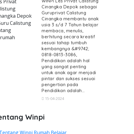
WINPI Les Privat Calistung
s Privat
Cinangka Depok sebagai
listung
Guruprivat Calistung
nangka Depok
Cinangka membantu anak
Guru Calistung
usia 3 s/d 7 Tahun belajar
tang
membaca, menulis,
berhitung secara kreatif
erumah
sesuai tahap tumbuh
kembangnya &#9742;
0818-0813-3086,
Pendidikan adalah hal
yang sangat penting
untuk anak agar menjadi
pintar dan sukses sesuai
pengertian pada
Pendidikan adalah…
15-04-2024
entang Winpi