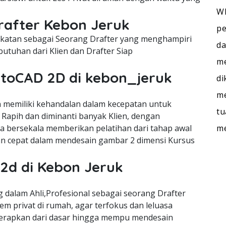
WI
rafter Kebon Jeruk
pe
cekatan sebagai Seorang Drafter yang menghampiri
da
utuhan dari Klien dan Drafter Siap
me
utoCAD 2D di kebon_jeruk
di
me
memiliki kehandalan dalam kecepatan untuk
tu
Rapih dan diminanti banyak Klien, dengan
m
ra bersekala memberikan pelatihan dari tahap awal
n cepat dalam mendesain gambar 2 dimensi Kursus
2d di Kebon Jeruk
dalam Ahli,Profesional sebagai seorang Drafter
m privat di rumah, agar terfokus dan leluasa
terapkan dari dasar hingga mempu mendesain