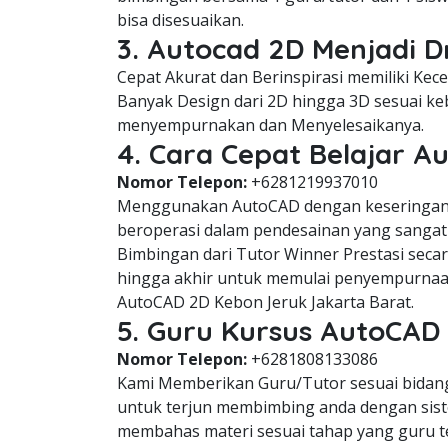
bisa disesuaikan.
3. Autocad 2D Menjadi D
Cepat Akurat dan Berinspirasi memiliki Ke
Banyak Design dari 2D hingga 3D sesuai keb
menyempurnakan dan Menyelesaikanya.
4. Cara Cepat Belajar A
Nomor Telepon:
+6281219937010
Menggunakan AutoCAD dengan keseringan 
beroperasi dalam pendesainan yang sangat 
Bimbingan dari Tutor Winner Prestasi seca
hingga akhir untuk memulai penyempurnaa
AutoCAD 2D Kebon Jeruk Jakarta Barat.
5. Guru Kursus AutoCAD 
Nomor Telepon:
+6281808133086
Kami Memberikan Guru/Tutor sesuai bidang 
untuk terjun membimbing anda dengan siste
membahas materi sesuai tahap yang guru 