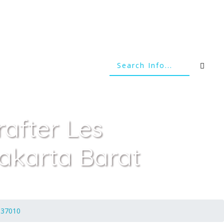
after Les
akarta Barat
9937010