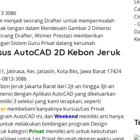
Le
Ca
13 3086
Ci
m menjadi seorang Drafter untuk mempermudah
- 
erak tangan dalam Mendesain Gambar 2 Dimensi
Da
orang Drafter, Winner Prestasi memberikan
K
gan Sistem Guru Privat datang kerumah.
rsus AutoCAD 2D Kebon Jeruk
11, Jatirasa, Kec. Jatiasih, Kota Bks, Jawa Barat 17424
8-0813-3086
on Jeruk Jakarta Barat dari 2jt-an hingga 3jt-an
imensi dengan Aplikasi AutoCAD yang dikeluarkan
liki 3 seleksi yang kami terapkan, seperti
ler
membebani banyaknya kursus/Les Privat
rogram AutoCAD ini, dan
Weekend
memiliki arti hanya
T
h untuk melakukan bimbingan program Design
ntuk kategori
Privat
memiliki arti untuk kebutuhan
a/siswi untuk Les Privat dirumah dengan waktu yang