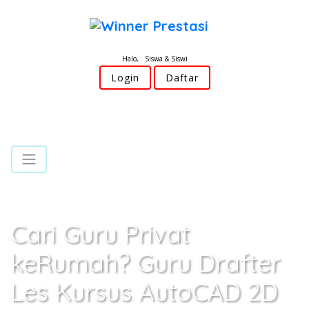
Halo, Siswa & Siswi
Login
Daftar
Cari Guru Privat
keRumah? Guru Drafter
Les Kursus AutoCAD 2D