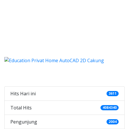
les autocad, harga les autocad, 
s autocad, harga les autocad, les privat aut
 les autocad, harga les auto
es autocad, harga les autocad, les p
autocad, harga kursus autocad 2d, kursus autocad 2d Ca
Categories
Hits Hari ini
3611
Total Hits
4084340
Pengunjung
2004