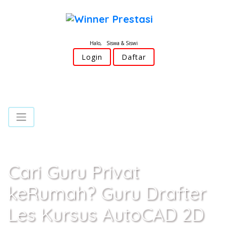
Halo, Siswa & Siswi
Login
Daftar
Cari Guru Privat
keRumah? Guru Drafter
Les Kursus AutoCAD 2D