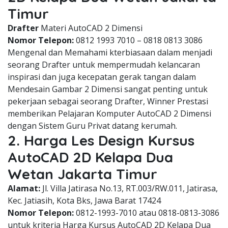
Timur
Drafter
Materi AutoCAD 2 Dimensi
Nomor Telepon:
0812 1993 7010 – 0818 0813 3086
Mengenal dan Memahami kterbiasaan dalam menjadi
seorang Drafter untuk mempermudah kelancaran
inspirasi dan juga kecepatan gerak tangan dalam
Mendesain Gambar 2 Dimensi sangat penting untuk
pekerjaan sebagai seorang Drafter, Winner Prestasi
memberikan Pelajaran Komputer AutoCAD 2 Dimensi
dengan Sistem Guru Privat datang kerumah.
2. Harga Les Design Kursus
AutoCAD 2D Kelapa Dua
Wetan Jakarta Timur
Alamat:
Jl. Villa Jatirasa No.13, RT.003/RW.011, Jatirasa,
Kec. Jatiasih, Kota Bks, Jawa Barat 17424
Nomor Telepon:
0812-1993-7010 atau 0818-0813-3086
untuk kriteria Harga Kursus AutoCAD 2D Kelapa Dua