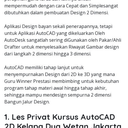
mempermudah dengan cara Cepat dan Simplesangat
dibutuhkan dalam pembuatan Design 2 Dimensi.
Aplikasi Design bayan sekali penerapannya, tetapi
untuk Aplikasi AutoCAD yang dikeluarkan Oleh
AutoDesk sangatlah sering diGunakan oleh Pakar/Ahli
Drafter untuk menyelesaikan Riwayat Gambar design
dari langkah 2 dimensi hingga 3 dimensi.
AutoCAD memiliki tahap lanjut untuk
menyempurnakan Design dari 2D ke 3D yang mana
Guru Winner Prestasi membimbing untuk kebutuhan
program tahap materi awal hingga tahap akhir,
sehingga mampu mendesign sempurna 2 dimensi
Bangun Jalur Design.
1. Les Privat Kursus AutoCAD
2D Kelapa Dua Wetan Jakarta