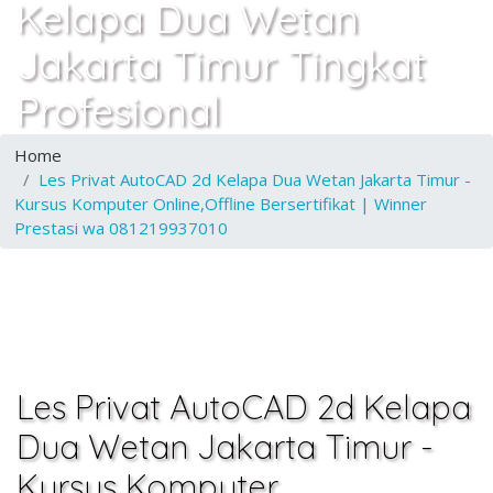
Kelapa Dua Wetan
Jakarta Timur Tingkat
Profesional
Home
Les Privat AutoCAD 2d Kelapa Dua Wetan Jakarta Timur -
Kursus Komputer Online,Offline Bersertifikat | Winner
Prestasi wa 081219937010
Les Privat AutoCAD 2d Kelapa
Dua Wetan Jakarta Timur -
Kursus Komputer