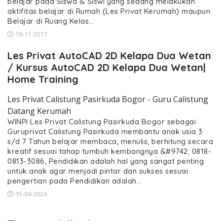
belajar pada Siswa & Siswi yang sedang melakukan
aktifitas belajar di Rumah (Les Privat Kerumah) maupun
Belajar di Ruang Kelas…
19-11-2017
Les Privat AutoCAD 2D Kelapa Dua Wetan
/ Kursus AutoCAD 2D Kelapa Dua Wetan|
Home Training
Les Privat Calistung Pasirkuda Bogor - Guru Calistung
Datang Kerumah
WINPI Les Privat Calistung Pasirkuda Bogor sebagai
Guruprivat Calistung Pasirkuda membantu anak usia 3
s/d 7 Tahun belajar membaca, menulis, berhitung secara
kreatif sesuai tahap tumbuh kembangnya &#9742; 0818-
0813-3086, Pendidikan adalah hal yang sangat penting
untuk anak agar menjadi pintar dan sukses sesuai
pengertian pada Pendidikan adalah…
15-04-2024