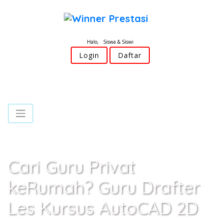
Halo, Siswa & Siswi
Login
Daftar
Cari Guru Privat
keRumah? Guru Drafter
Les Kursus AutoCAD 2D