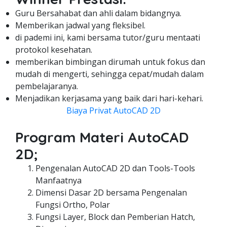
Guru Bersahabat dan ahli dalam bidangnya.
Memberikan jadwal yang fleksibel.
di pademi ini, kami bersama tutor/guru mentaati
protokol kesehatan.
memberikan bimbingan dirumah untuk fokus dan
mudah di mengerti, sehingga cepat/mudah dalam
pembelajaranya.
Menjadikan kerjasama yang baik dari hari-kehari.
Biaya Privat AutoCAD 2D
Program Materi AutoCAD
2D;
Pengenalan AutoCAD 2D dan Tools-Tools
Manfaatnya
Dimensi Dasar 2D bersama Pengenalan
Fungsi Ortho, Polar
Fungsi Layer, Block dan Pemberian Hatch,