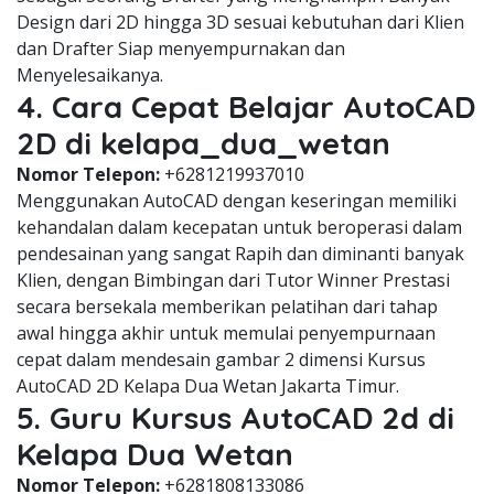
Design dari 2D hingga 3D sesuai kebutuhan dari Klien
dan Drafter Siap menyempurnakan dan
Menyelesaikanya.
4. Cara Cepat Belajar AutoCAD
2D di kelapa_dua_wetan
Nomor Telepon:
+6281219937010
Menggunakan AutoCAD dengan keseringan memiliki
kehandalan dalam kecepatan untuk beroperasi dalam
pendesainan yang sangat Rapih dan diminanti banyak
Klien, dengan Bimbingan dari Tutor Winner Prestasi
secara bersekala memberikan pelatihan dari tahap
awal hingga akhir untuk memulai penyempurnaan
cepat dalam mendesain gambar 2 dimensi Kursus
AutoCAD 2D Kelapa Dua Wetan Jakarta Timur.
5. Guru Kursus AutoCAD 2d di
Kelapa Dua Wetan
Nomor Telepon:
+6281808133086