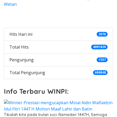
Categories
Hits Hari ini
3076
Total Hits
4091820
Pengunjung
1557
Total Pengunjung
699848
Info Terbaru WINPI:
Tibalah kita pada bulan suci Ramadan 1447H, Semoga