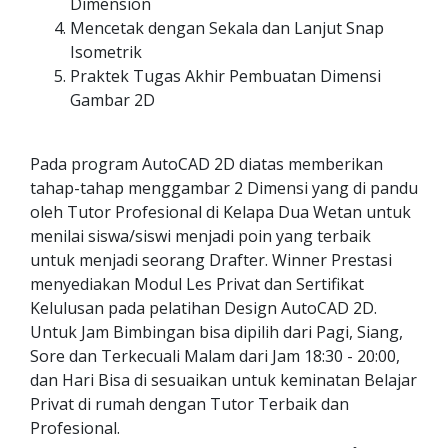
Dimension
Mencetak dengan Sekala dan Lanjut Snap
Isometrik
Praktek Tugas Akhir Pembuatan Dimensi
Gambar 2D
Pada program AutoCAD 2D diatas memberikan
tahap-tahap menggambar 2 Dimensi yang di pandu
oleh Tutor Profesional di Kelapa Dua Wetan untuk
menilai siswa/siswi menjadi poin yang terbaik
untuk menjadi seorang Drafter. Winner Prestasi
menyediakan Modul Les Privat dan Sertifikat
Kelulusan pada pelatihan Design AutoCAD 2D.
Untuk Jam Bimbingan bisa dipilih dari Pagi, Siang,
Sore dan Terkecuali Malam dari Jam 18:30 - 20:00,
dan Hari Bisa di sesuaikan untuk keminatan Belajar
Privat di rumah dengan Tutor Terbaik dan
Profesional.