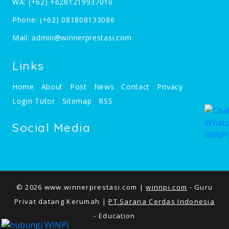
WA:
(+62) +6281219937010
Phone:
(+62) 081808133086
Mail:
admin@winnerprestasi.com
Links
Home
About
Post
News
Contact
Privacy
Login Tutor
Sitemap
RSS
Social Media
© 2026 www.winnerprestasi.com |
winnpi.com
- Guru
Privat datang Kerumah |
PT.Sarana Cerdas Indonesia
- Education
.