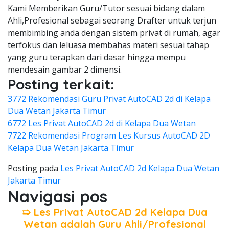
Kami Memberikan Guru/Tutor sesuai bidang dalam
Ahli,Profesional sebagai seorang Drafter untuk terjun
membimbing anda dengan sistem privat di rumah, agar
terfokus dan leluasa membahas materi sesuai tahap
yang guru terapkan dari dasar hingga mempu
mendesain gambar 2 dimensi.
Posting terkait:
3772 Rekomendasi Guru Privat AutoCAD 2d di Kelapa
Dua Wetan Jakarta Timur
6772 Les Privat AutoCAD 2d di Kelapa Dua Wetan
7722 Rekomendasi Program Les Kursus AutoCAD 2D
Kelapa Dua Wetan Jakarta Timur
Posting pada
Les Privat AutoCAD 2d Kelapa Dua Wetan
Jakarta Timur
Navigasi pos
➯ Les Privat AutoCAD 2d Kelapa Dua
Wetan adalah Guru Ahli/Profesional