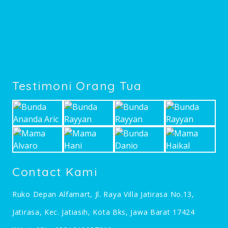
Testimoni Orang Tua
Contact Kami
Ruko Depan Alfamart, Jl. Raya Villa Jatirasa No.13,
Jatirasa, Kec. Jatiasih, Kota Bks, Jawa Barat 17424