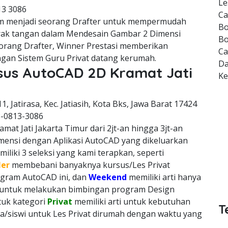
Le
13 3086
Ca
m menjadi seorang Drafter untuk mempermudah
Bo
erak tangan dalam Mendesain Gambar 2 Dimensi
Bo
orang Drafter, Winner Prestasi memberikan
Ca
gan Sistem Guru Privat datang kerumah.
Da
rsus AutoCAD 2D Kramat Jati
K
11, Jatirasa, Kec. Jatiasih, Kota Bks, Jawa Barat 17424
8-0813-3086
at Jati Jakarta Timur dari 2jt-an hingga 3jt-an
imensi dengan Aplikasi AutoCAD yang dikeluarkan
liki 3 seleksi yang kami terapkan, seperti
ler
membebani banyaknya kursus/Les Privat
rogram AutoCAD ini, dan
Weekend
memiliki arti hanya
h untuk melakukan bimbingan program Design
ntuk kategori
Privat
memiliki arti untuk kebutuhan
T
a/siswi untuk Les Privat dirumah dengan waktu yang