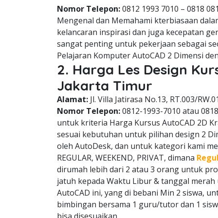
Nomor Telepon:
0812 1993 7010 – 0818 08
Mengenal dan Memahami kterbiasaan dala
kelancaran inspirasi dan juga kecepatan g
sangat penting untuk pekerjaan sebagai se
Pelajaran Komputer AutoCAD 2 Dimensi den
2. Harga Les Design Ku
Jakarta Timur
Alamat:
Jl. Villa Jatirasa No.13, RT.003/RW.0
Nomor Telepon:
0812-1993-7010 atau 081
untuk kriteria Harga Kursus AutoCAD 2D Kram
sesuai kebutuhan untuk pilihan design 2 D
oleh AutoDesk, dan untuk kategori kami memi
REGULAR, WEEKEND, PRIVAT, dimana
Regu
dirumah lebih dari 2 atau 3 orang untuk p
jatuh kepada Waktu Libur & tanggal mera
AutoCAD ini, yang di bebani Min 2 siswa, u
bimbingan bersama 1 guru/tutor dan 1 sisw
bisa disesuaikan.