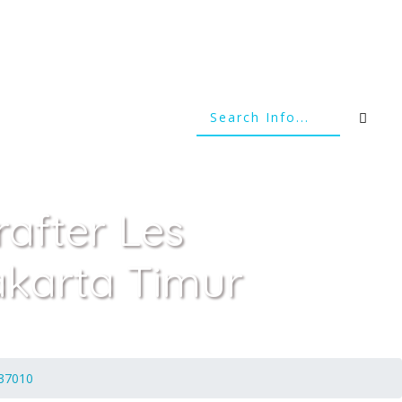
after Les
akarta Timur
937010