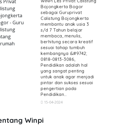
WINPI Les Privat Calistung
s Privat
Bojongkerta Bogor
listung
sebagai Guruprivat
jongkerta
Calistung Bojongkerta
gor - Guru
membantu anak usia 3
listung
s/d 7 Tahun belajar
membaca, menulis,
tang
berhitung secara kreatif
erumah
sesuai tahap tumbuh
kembangnya &#9742;
0818-0813-3086,
Pendidikan adalah hal
yang sangat penting
untuk anak agar menjadi
pintar dan sukses sesuai
pengertian pada
Pendidikan…
15-04-2024
entang Winpi