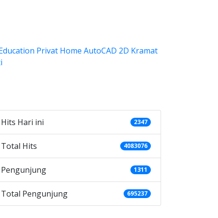
ategories
Hits Hari ini
2347
Total Hits
4083076
Pengunjung
1311
Total Pengunjung
695237