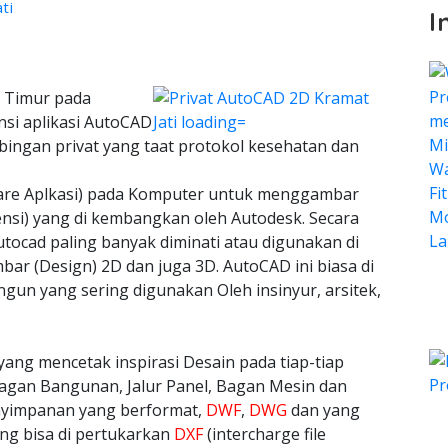
ti
I
a Timur pada
nsi aplikasi AutoCAD
bingan privat yang taat protokol kesehatan dan
ware Aplkasi) pada Komputer untuk menggambar
ensi) yang di kembangkan oleh Autodesk. Secara
tocad paling banyak diminati atau digunakan di
bar (Design) 2D dan juga 3D. AutoCAD ini biasa di
n yang sering digunakan Oleh insinyur, arsitek,
yang mencetak inspirasi Desain pada tiap-tiap
agan Bangunan, Jalur Panel, Bagan Mesin dan
nyimpanan yang berformat,
DWF
,
DWG
dan yang
ang bisa di pertukarkan
DXF
(intercharge file