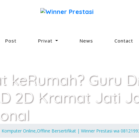
Post
Privat
News
Contact
at keRumah? Guru Dr
D 2D Kramat Jati J
ional
s Komputer Online,Offline Bersertifikat | Winner Prestasi wa 081219