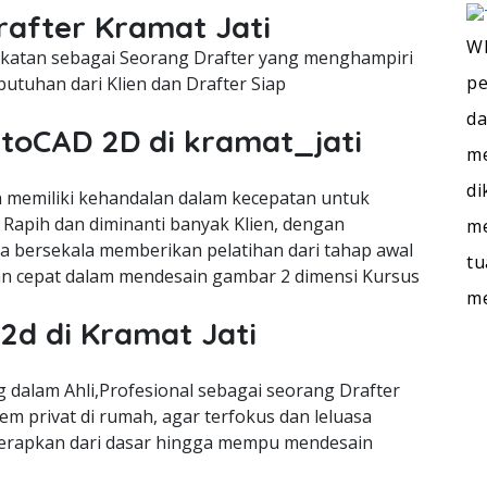
rafter Kramat Jati
WI
cekatan sebagai Seorang Drafter yang menghampiri
pe
utuhan dari Klien dan Drafter Siap
da
utoCAD 2D di kramat_jati
me
di
memiliki kehandalan dalam kecepatan untuk
Rapih dan diminanti banyak Klien, dengan
me
ra bersekala memberikan pelatihan dari tahap awal
tu
n cepat dalam mendesain gambar 2 dimensi Kursus
m
2d di Kramat Jati
dalam Ahli,Profesional sebagai seorang Drafter
m privat di rumah, agar terfokus dan leluasa
terapkan dari dasar hingga mempu mendesain