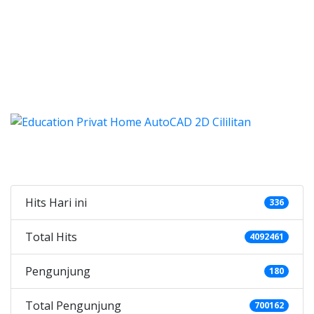
 autocad, harga les autocad, les privat auto
les autocad, harga les autoc
es autocad, harga les autocad, les pr
utocad, harga kursus autocad 2d, kursus autocad 2d Cili
Categories
Hits Hari ini
336
Total Hits
4092461
Pengunjung
180
Total Pengunjung
700162