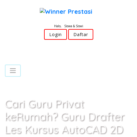
Halo, Siswa & Siswi
Login
Daftar
Cari Guru Privat
keRumah? Guru Drafter
Les Kursus AutoCAD 2D