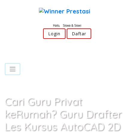
Halo, Siswa & Siswi
Login
Daftar
Cari Guru Privat
keRumah? Guru Drafter
Les Kursus AutoCAD 2D