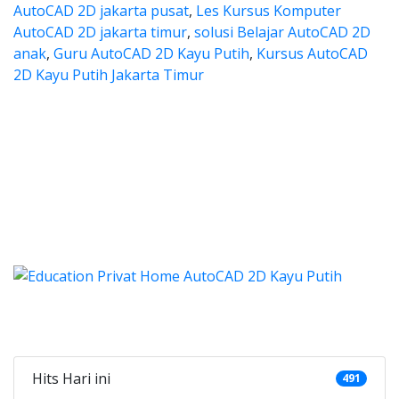
AutoCAD 2D jakarta pusat
,
Les Kursus Komputer
AutoCAD 2D jakarta timur
,
solusi Belajar AutoCAD 2D
anak
,
Guru AutoCAD 2D Kayu Putih
,
Kursus AutoCAD
2D Kayu Putih Jakarta Timur
s autocad, harga les autocad, le
tocad, harga les autocad, les privat autoca
es autocad, harga les autocad
autocad, harga les autocad, les priv
cad, harga kursus autocad 2d, kursus autocad 2d Kayu Pu
Categories
Hits Hari ini
491