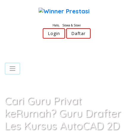
Halo, Siswa & Siswi
Login
Daftar
Cari Guru Privat
keRumah? Guru Drafter
Les Kursus AutoCAD 2D