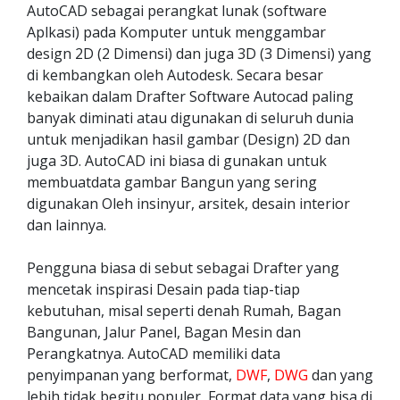
AutoCAD sebagai perangkat lunak (software
Aplkasi) pada Komputer untuk menggambar
design 2D (2 Dimensi) dan juga 3D (3 Dimensi) yang
di kembangkan oleh Autodesk. Secara besar
kebaikan dalam Drafter Software Autocad paling
banyak diminati atau digunakan di seluruh dunia
untuk menjadikan hasil gambar (Design) 2D dan
juga 3D. AutoCAD ini biasa di gunakan untuk
membuatdata gambar Bangun yang sering
digunakan Oleh insinyur, arsitek, desain interior
dan lainnya.
Pengguna biasa di sebut sebagai Drafter yang
mencetak inspirasi Desain pada tiap-tiap
kebutuhan, misal seperti denah Rumah, Bagan
Bangunan, Jalur Panel, Bagan Mesin dan
Perangkatnya. AutoCAD memiliki data
penyimpanan yang berformat,
DWF
,
DWG
dan yang
lebih tidak begitu populer, Format data yang bisa di