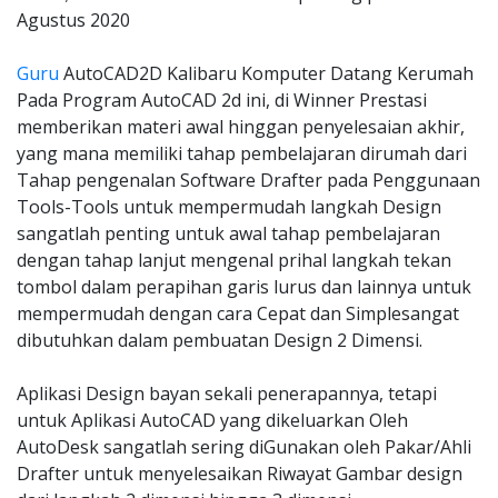
Agustus 2020
Guru
AutoCAD2D Kalibaru Komputer Datang Kerumah
Pada Program AutoCAD 2d ini, di Winner Prestasi
memberikan materi awal hinggan penyelesaian akhir,
yang mana memiliki tahap pembelajaran dirumah dari
Tahap pengenalan Software Drafter pada Penggunaan
Tools-Tools untuk mempermudah langkah Design
sangatlah penting untuk awal tahap pembelajaran
dengan tahap lanjut mengenal prihal langkah tekan
tombol dalam perapihan garis lurus dan lainnya untuk
mempermudah dengan cara Cepat dan Simplesangat
dibutuhkan dalam pembuatan Design 2 Dimensi.
Aplikasi Design bayan sekali penerapannya, tetapi
untuk Aplikasi AutoCAD yang dikeluarkan Oleh
AutoDesk sangatlah sering diGunakan oleh Pakar/Ahli
Drafter untuk menyelesaikan Riwayat Gambar design