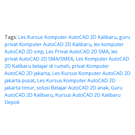
Tags:
Les Kursus Komputer AutoCAD 2D Kalibaru
,
guru
privat Komputer AutoCAD 2D Kalibaru
,
les komputer
AutoCAD 2D smp
,
Les Privat AutoCAD 2D SMA
,
les
privat AutoCAD 2D SMA/SMEA
,
Les Komputer AutoCAD
2D Kalibaru belajar di rumah
,
privat Komputer
AutoCAD 2D jakarta
,
Les Kursus Komputer AutoCAD 2D
jakarta pusat
,
Les Kursus Komputer AutoCAD 2D
jakarta timur
,
solusi Belajar AutoCAD 2D anak
,
Guru
AutoCAD 2D Kalibaru
,
Kursus AutoCAD 2D Kalibaru
Depok
autocad, harga les autocad, les 
ocad, harga les autocad, les privat autocad,
 autocad, harga les autocad,