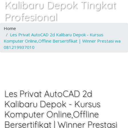
Kalibaru Depok Tingkat
Profesional
Home
Les Privat AutoCAD 2d Kalibaru Depok - Kursus
Komputer Online,Offline Bersertifikat | Winner Prestasi wa
081219937010
Les Privat AutoCAD 2d
Kalibaru Depok - Kursus
Komputer Online,Offline
Bersertifikat | Winner Prestasi