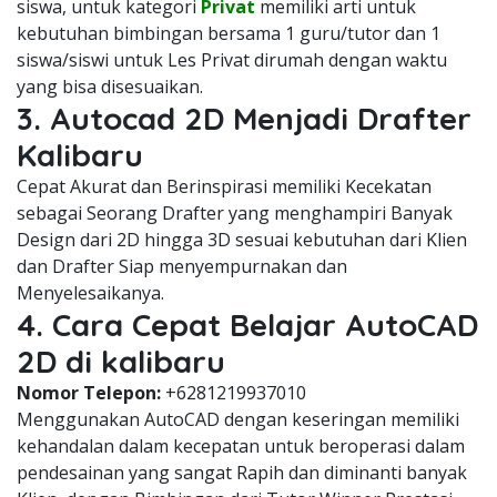
siswa, untuk kategori
Privat
memiliki arti untuk
kebutuhan bimbingan bersama 1 guru/tutor dan 1
siswa/siswi untuk Les Privat dirumah dengan waktu
yang bisa disesuaikan.
3. Autocad 2D Menjadi Drafter
Kalibaru
Cepat Akurat dan Berinspirasi memiliki Kecekatan
sebagai Seorang Drafter yang menghampiri Banyak
Design dari 2D hingga 3D sesuai kebutuhan dari Klien
dan Drafter Siap menyempurnakan dan
Menyelesaikanya.
4. Cara Cepat Belajar AutoCAD
2D di kalibaru
Nomor Telepon:
+6281219937010
Menggunakan AutoCAD dengan keseringan memiliki
kehandalan dalam kecepatan untuk beroperasi dalam
pendesainan yang sangat Rapih dan diminanti banyak