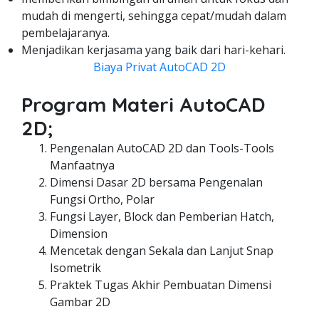
mudah di mengerti, sehingga cepat/mudah dalam
pembelajaranya.
Menjadikan kerjasama yang baik dari hari-kehari.
Biaya Privat AutoCAD 2D
Program Materi AutoCAD
2D;
Pengenalan AutoCAD 2D dan Tools-Tools
Manfaatnya
Dimensi Dasar 2D bersama Pengenalan
Fungsi Ortho, Polar
Fungsi Layer, Block dan Pemberian Hatch,
Dimension
Mencetak dengan Sekala dan Lanjut Snap
Isometrik
Praktek Tugas Akhir Pembuatan Dimensi
Gambar 2D