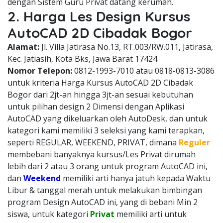
dengan Sistem Guru Privat datang kerumah.
2. Harga Les Design Kursus
AutoCAD 2D Cibadak Bogor
Alamat:
Jl. Villa Jatirasa No.13, RT.003/RW.011, Jatirasa,
Kec. Jatiasih, Kota Bks, Jawa Barat 17424
Nomor Telepon:
0812-1993-7010 atau 0818-0813-3086
untuk kriteria Harga Kursus AutoCAD 2D Cibadak
Bogor dari 2jt-an hingga 3jt-an sesuai kebutuhan
untuk pilihan design 2 Dimensi dengan Aplikasi
AutoCAD yang dikeluarkan oleh AutoDesk, dan untuk
kategori kami memiliki 3 seleksi yang kami terapkan,
seperti REGULAR, WEEKEND, PRIVAT, dimana
Reguler
membebani banyaknya kursus/Les Privat dirumah
lebih dari 2 atau 3 orang untuk program AutoCAD ini,
dan
Weekend
memiliki arti hanya jatuh kepada Waktu
Libur & tanggal merah untuk melakukan bimbingan
program Design AutoCAD ini, yang di bebani Min 2
siswa, untuk kategori
Privat
memiliki arti untuk