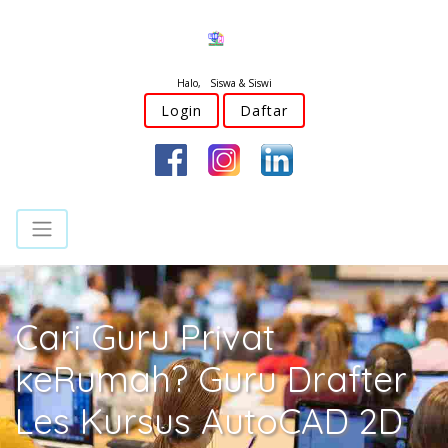
Halo, Siswa & Siswi
Login
Daftar
Cari Guru Privat
keRumah? Guru Drafter
Les Kursus AutoCAD 2D