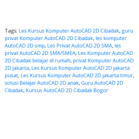
Tags:
Les Kursus Komputer AutoCAD 2D Cibadak
,
guru
privat Komputer AutoCAD 2D Cibadak
,
les komputer
AutoCAD 2D smp
,
Les Privat AutoCAD 2D SMA
,
les
privat AutoCAD 2D SMA/SMEA
,
Les Komputer AutoCAD
2D Cibadak belajar di rumah
,
privat Komputer AutoCAD
2D jakarta
,
Les Kursus Komputer AutoCAD 2D jakarta
pusat
,
Les Kursus Komputer AutoCAD 2D jakarta timur
,
solusi Belajar AutoCAD 2D anak
,
Guru AutoCAD 2D
Cibadak
,
Kursus AutoCAD 2D Cibadak Bogor
utocad, harga les autocad, les p
ad, harga les autocad, les privat autocad, l
autocad, harga les autocad, 
ocad, harga les autocad, les privat 
 harga kursus autocad 2d, kursus autocad 2d Cibadak, ca