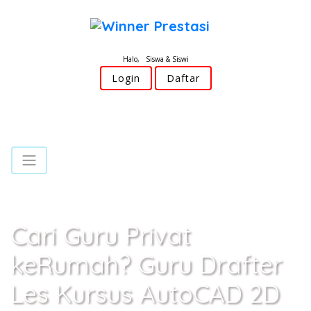
Halo, Siswa & Siswi
Login
Daftar
Cari Guru Privat
keRumah? Guru Drafter
Les Kursus AutoCAD 2D