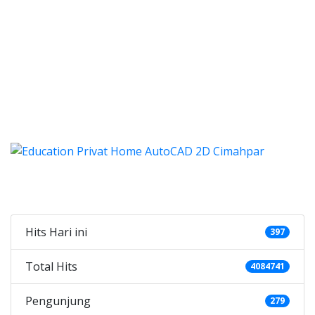
autocad, harga les autocad, les 
cad, harga les autocad, les privat autocad, 
 autocad, harga les autocad,
tocad, harga les autocad, les privat
, harga kursus autocad 2d, kursus autocad 2d Cimahpar, 
Categories
Hits Hari ini
397
Total Hits
4084741
Pengunjung
279