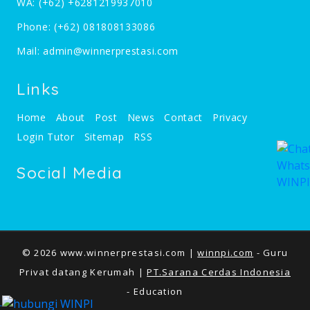
WA:
(+62) +6281219937010
Phone:
(+62) 081808133086
Mail:
admin@winnerprestasi.com
Links
Home
About
Post
News
Contact
Privacy
Login Tutor
Sitemap
RSS
Social Media
© 2026 www.winnerprestasi.com |
winnpi.com
- Guru
Privat datang Kerumah |
PT.Sarana Cerdas Indonesia
- Education
.