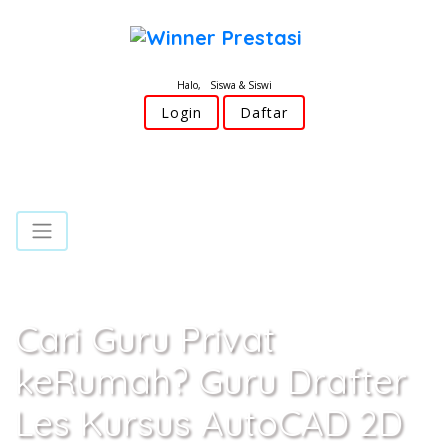
Halo, Siswa & Siswi
Login
Daftar
Cari Guru Privat
keRumah? Guru Drafter
Les Kursus AutoCAD 2D