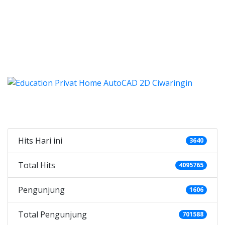
 autocad, harga les autocad,
tocad, harga les autocad, les privat 
 harga kursus autocad 2d, kursus autocad 2d Ciwaringin
Categories
Hits Hari ini
3640
Total Hits
4095765
Pengunjung
1606
Total Pengunjung
701588