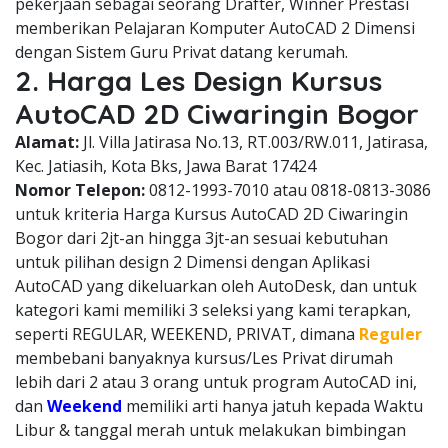
pekerjaan sebagai seorang Drafter, Winner Prestasi
memberikan Pelajaran Komputer AutoCAD 2 Dimensi
dengan Sistem Guru Privat datang kerumah.
2. Harga Les Design Kursus
AutoCAD 2D Ciwaringin Bogor
Alamat:
Jl. Villa Jatirasa No.13, RT.003/RW.011, Jatirasa,
Kec. Jatiasih, Kota Bks, Jawa Barat 17424
Nomor Telepon:
0812-1993-7010 atau 0818-0813-3086
untuk kriteria Harga Kursus AutoCAD 2D Ciwaringin
Bogor dari 2jt-an hingga 3jt-an sesuai kebutuhan
untuk pilihan design 2 Dimensi dengan Aplikasi
AutoCAD yang dikeluarkan oleh AutoDesk, dan untuk
kategori kami memiliki 3 seleksi yang kami terapkan,
seperti REGULAR, WEEKEND, PRIVAT, dimana
Reguler
membebani banyaknya kursus/Les Privat dirumah
lebih dari 2 atau 3 orang untuk program AutoCAD ini,
dan
Weekend
memiliki arti hanya jatuh kepada Waktu
Libur & tanggal merah untuk melakukan bimbingan