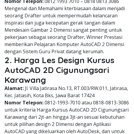
Nomor Telepon:
0812 1993 7010 – 0818 0813 3086
Mengenal dan Memahami kterbiasaan dalam menjadi
seorang Drafter untuk mempermudah kelancaran
inspirasi dan juga kecepatan gerak tangan dalam
Mendesain Gambar 2 Dimensi sangat penting untuk
pekerjaan sebagai seorang Drafter, Winner Prestasi
memberikan Pelajaran Komputer AutoCAD 2 Dimensi
dengan Sistem Guru Privat datang kerumah.
2. Harga Les Design Kursus
AutoCAD 2D Cigunungsari
Karawang
Alamat:
Jl. Villa Jatirasa No.13, RT.003/RW.011, Jatirasa,
Kec. Jatiasih, Kota Bks, Jawa Barat 17424
Nomor Telepon:
0812-1993-7010 atau 0818-0813-3086
untuk kriteria Harga Kursus AutoCAD 2D Cigunungsari
Karawang dari 2jt-an hingga 3jt-an sesuai kebutuhan
untuk pilihan design 2 Dimensi dengan Aplikasi
AutoCAD yang dikeluarkan oleh AutoDesk, dan untuk