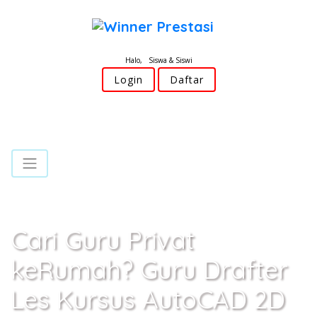
Halo, Siswa & Siswi
Login
Daftar
Cari Guru Privat
keRumah? Guru Drafter
Les Kursus AutoCAD 2D