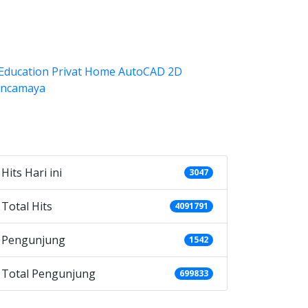
ategories
Hits Hari ini
3047
Total Hits
4091791
Pengunjung
1542
Total Pengunjung
699833