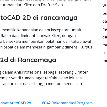
utuhan dari Klien dan Drafter Siap
WI
pe
AutoCAD 2D di rancamaya
da
me
memiliki kehandalan dalam kecepatan untuk
Rapih dan diminanti banyak Klien, dengan
di
ra bersekala memberikan pelatihan dari tahap awal
me
n cepat dalam mendesain gambar 2 dimensi Kursus
tu
 2d di Rancamaya
m
dalam Ahli,Profesional sebagai seorang Drafter
m privat di rumah, agar terfokus dan leluasa
terapkan dari dasar hingga mempu mendesain
Privat AutoCAD 2d
6042 Rekomendasi Program