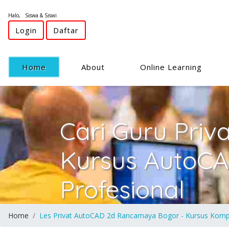
Halo, Siswa & Siswi
Login
Daftar
(current)
Home
About
Online Learning
Cari Guru Priv
Kursus AutoC
Profesional
Home
Les Privat AutoCAD 2d Rancamaya Bogor - Kursus Komput