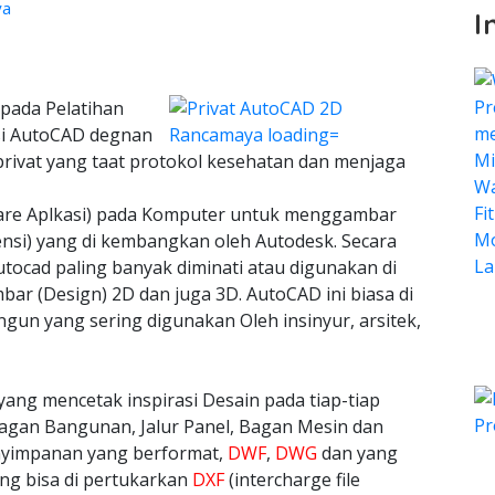
ya
I
pada Pelatihan
asi AutoCAD degnan
privat yang taat protokol kesehatan dan menjaga
ware Aplkasi) pada Komputer untuk menggambar
ensi) yang di kembangkan oleh Autodesk. Secara
tocad paling banyak diminati atau digunakan di
bar (Design) 2D dan juga 3D. AutoCAD ini biasa di
n yang sering digunakan Oleh insinyur, arsitek,
yang mencetak inspirasi Desain pada tiap-tiap
agan Bangunan, Jalur Panel, Bagan Mesin dan
nyimpanan yang berformat,
DWF
,
DWG
dan yang
ang bisa di pertukarkan
DXF
(intercharge file