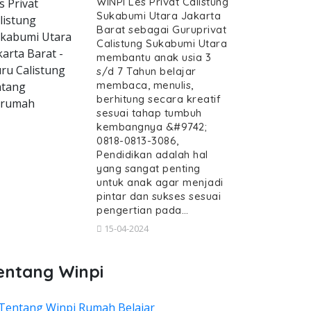
WINPI Les Privat Calistung
s Privat
Sukabumi Utara Jakarta
listung
Barat sebagai Guruprivat
kabumi Utara
Calistung Sukabumi Utara
karta Barat -
membantu anak usia 3
ru Calistung
s/d 7 Tahun belajar
membaca, menulis,
tang
berhitung secara kreatif
erumah
sesuai tahap tumbuh
kembangnya &#9742;
0818-0813-3086,
Pendidikan adalah hal
yang sangat penting
untuk anak agar menjadi
pintar dan sukses sesuai
pengertian pada…
15-04-2024
entang Winpi