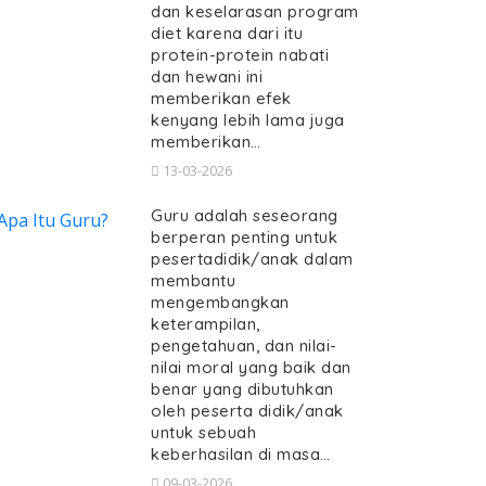
dan keselarasan program
diet karena dari itu
protein-protein nabati
dan hewani ini
memberikan efek
kenyang lebih lama juga
memberikan…
13-03-2026
Guru adalah seseorang
berperan penting untuk
pesertadidik/anak dalam
membantu
mengembangkan
keterampilan,
pengetahuan, dan nilai-
nilai moral yang baik dan
benar yang dibutuhkan
oleh peserta didik/anak
untuk sebuah
keberhasilan di masa…
09-03-2026