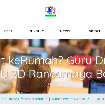
Post
Privat
News
Contact
at keRumah? Guru Dr
AD 2D Rancamaya Bo
er Online,Offline Bersertifikat | Winner Prestasi wa 081219937010