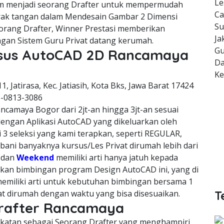
Le
m menjadi seorang Drafter untuk mempermudah
Ca
erak tangan dalam Mendesain Gambar 2 Dimensi
Su
orang Drafter, Winner Prestasi memberikan
Ja
gan Sistem Guru Privat datang kerumah.
Gu
ursus AutoCAD 2D Rancamaya
Da
K
11, Jatirasa, Kec. Jatiasih, Kota Bks, Jawa Barat 17424
8-0813-3086
ncamaya Bogor dari 2jt-an hingga 3jt-an sesuai
dengan Aplikasi AutoCAD yang dikeluarkan oleh
 3 seleksi yang kami terapkan, seperti REGULAR,
ni banyaknya kursus/Les Privat dirumah lebih dari
, dan
Weekend
memiliki arti hanya jatuh kepada
kan bimbingan program Design AutoCAD ini, yang di
emiliki arti untuk kebutuhan bimbingan bersama 1
vat dirumah dengan waktu yang bisa disesuaikan.
T
Drafter Rancamaya
cekatan sebagai Seorang Drafter yang menghampiri