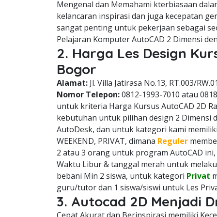
Mengenal dan Memahami kterbiasaan dala
kelancaran inspirasi dan juga kecepatan g
sangat penting untuk pekerjaan sebagai se
Pelajaran Komputer AutoCAD 2 Dimensi den
2. Harga Les Design K
Bogor
Alamat:
Jl. Villa Jatirasa No.13, RT.003/RW.0
Nomor Telepon:
0812-1993-7010 atau 081
untuk kriteria Harga Kursus AutoCAD 2D Ra
kebutuhan untuk pilihan design 2 Dimensi 
AutoDesk, dan untuk kategori kami memiliki
WEEKEND, PRIVAT, dimana
Reguler
membeba
2 atau 3 orang untuk program AutoCAD ini
Waktu Libur & tanggal merah untuk melaku
bebani Min 2 siswa, untuk kategori
Privat
m
guru/tutor dan 1 siswa/siswi untuk Les Pri
3. Autocad 2D Menjadi 
Cepat Akurat dan Berinspirasi memiliki Ke