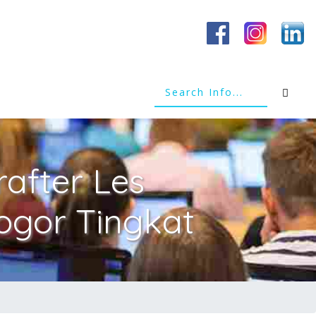
after Les
gor Tingkat