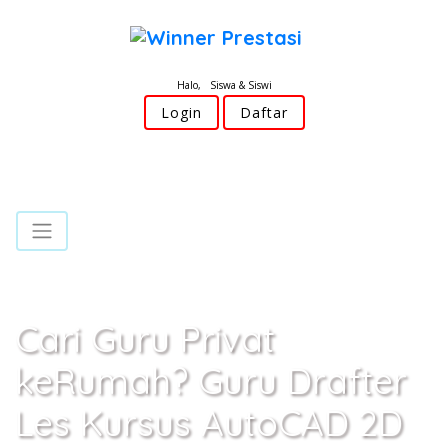
Halo, Siswa & Siswi
Login
Daftar
Cari Guru Privat
keRumah? Guru Drafter
Les Kursus AutoCAD 2D