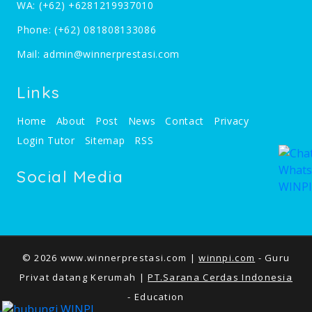
WA:
(+62) +6281219937010
Phone:
(+62) 081808133086
Mail:
admin@winnerprestasi.com
Links
Home
About
Post
News
Contact
Privacy
Login Tutor
Sitemap
RSS
Social Media
© 2026 www.winnerprestasi.com |
winnpi.com
- Guru
Privat datang Kerumah |
PT.Sarana Cerdas Indonesia
- Education
.