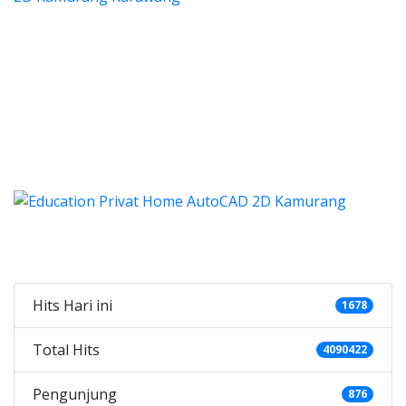
ocad, harga les autocad, les pri
 harga les autocad, les privat autocad, les
utocad, harga les autocad, l
ad, harga les autocad, les privat au
ga kursus autocad 2d, kursus autocad 2d Kamurang, cari
Categories
Hits Hari ini
1678
Total Hits
4090422
Pengunjung
876