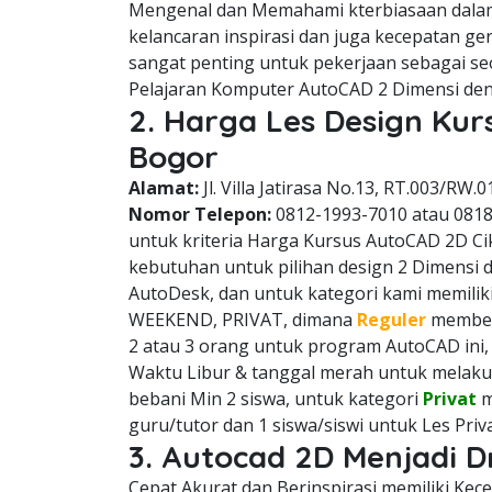
Mengenal dan Memahami kterbiasaan dala
kelancaran inspirasi dan juga kecepatan g
sangat penting untuk pekerjaan sebagai se
Pelajaran Komputer AutoCAD 2 Dimensi den
2. Harga Les Design Kur
Bogor
Alamat:
Jl. Villa Jatirasa No.13, RT.003/RW.0
Nomor Telepon:
0812-1993-7010 atau 081
untuk kriteria Harga Kursus AutoCAD 2D Cik
kebutuhan untuk pilihan design 2 Dimensi 
AutoDesk, dan untuk kategori kami memiliki
WEEKEND, PRIVAT, dimana
Reguler
membeba
2 atau 3 orang untuk program AutoCAD ini
Waktu Libur & tanggal merah untuk melaku
bebani Min 2 siswa, untuk kategori
Privat
m
guru/tutor dan 1 siswa/siswi untuk Les Pri
3. Autocad 2D Menjadi D
Cepat Akurat dan Berinspirasi memiliki Ke