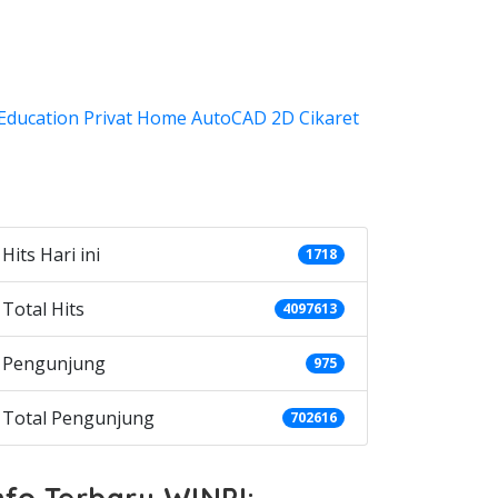
ategories
Hits Hari ini
1718
Total Hits
4097613
Pengunjung
975
Total Pengunjung
702616
nfo Terbaru WINPI: