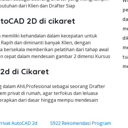
WI
utuhan dari Klien dan Drafter Siap
pe
utoCAD 2D di cikaret
da
me
memiliki kehandalan dalam kecepatan untuk
di
Rapih dan diminanti banyak Klien, dengan
me
ra bersekala memberikan pelatihan dari tahap awal
n cepat dalam mendesain gambar 2 dimensi Kursus
tu
m
2d di Cikaret
dalam Ahli,Profesional sebagai seorang Drafter
m privat di rumah, agar terfokus dan leluasa
terapkan dari dasar hingga mempu mendesain
Privat AutoCAD 2d
5922 Rekomendasi Program