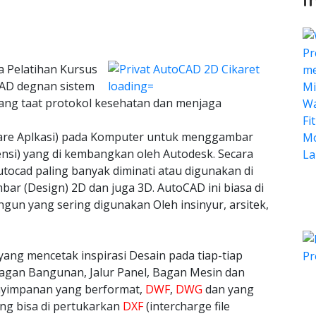
a Pelatihan Kursus
oCAD degnan sistem
yang taat protokol kesehatan dan menjaga
ware Aplkasi) pada Komputer untuk menggambar
ensi) yang di kembangkan oleh Autodesk. Secara
tocad paling banyak diminati atau digunakan di
bar (Design) 2D dan juga 3D. AutoCAD ini biasa di
n yang sering digunakan Oleh insinyur, arsitek,
yang mencetak inspirasi Desain pada tiap-tiap
agan Bangunan, Jalur Panel, Bagan Mesin dan
nyimpanan yang berformat,
DWF
,
DWG
dan yang
ang bisa di pertukarkan
DXF
(intercharge file