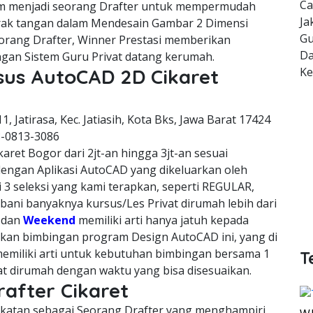
Ca
m menjadi seorang Drafter untuk mempermudah
Ja
erak tangan dalam Mendesain Gambar 2 Dimensi
Gu
orang Drafter, Winner Prestasi memberikan
Da
gan Sistem Guru Privat datang kerumah.
K
sus AutoCAD 2D Cikaret
11, Jatirasa, Kec. Jatiasih, Kota Bks, Jawa Barat 17424
8-0813-3086
aret Bogor dari 2jt-an hingga 3jt-an sesuai
dengan Aplikasi AutoCAD yang dikeluarkan oleh
 3 seleksi yang kami terapkan, seperti REGULAR,
ni banyaknya kursus/Les Privat dirumah lebih dari
, dan
Weekend
memiliki arti hanya jatuh kepada
kan bimbingan program Design AutoCAD ini, yang di
emiliki arti untuk kebutuhan bimbingan bersama 1
T
vat dirumah dengan waktu yang bisa disesuaikan.
rafter Cikaret
cekatan sebagai Seorang Drafter yang menghampiri