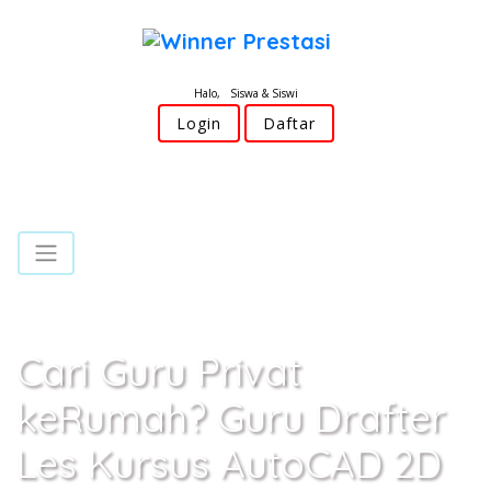
Halo, Siswa & Siswi
Login
Daftar
Cari Guru Privat
keRumah? Guru Drafter
Les Kursus AutoCAD 2D