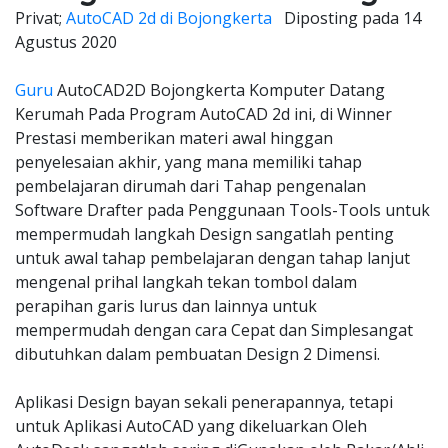
Privat;
AutoCAD 2d di Bojongkerta
Diposting pada
14
Agustus 2020
Guru
AutoCAD2D Bojongkerta Komputer Datang
Kerumah Pada Program AutoCAD 2d ini, di Winner
Prestasi memberikan materi awal hinggan
penyelesaian akhir, yang mana memiliki tahap
pembelajaran dirumah dari Tahap pengenalan
Software Drafter pada Penggunaan Tools-Tools untuk
mempermudah langkah Design sangatlah penting
untuk awal tahap pembelajaran dengan tahap lanjut
mengenal prihal langkah tekan tombol dalam
perapihan garis lurus dan lainnya untuk
mempermudah dengan cara Cepat dan Simplesangat
dibutuhkan dalam pembuatan Design 2 Dimensi.
Aplikasi Design bayan sekali penerapannya, tetapi
untuk Aplikasi AutoCAD yang dikeluarkan Oleh