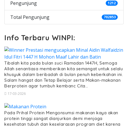
Pengunjung
1212
Total Pengunjung
702853
Info Terbaru WINPI:
Tibalah kita pada bulan suci Ramadan 1447H, Semoga
Allah senantiasa memberikan kita semangat untuk selalu
khusyuk dalam beribadah di bulan penuh keberkahan ini.
Salam hangat dan Tetap Belajar serta Makan-makanan
Berprotein agar tumbuh kembanc Cita…
17-03-2026
Pada Prihal Protein Mengonsumsi makanan kaya akan
protein tinggi sangat dianjurkan demi menjaga
kesehatan tubuh dan keselarasan program diet karena