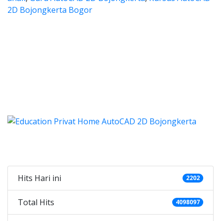
2D Bojongkerta Bogor
les autocad, harga les autocad, 
s autocad, harga les autocad, les privat aut
 les autocad, harga les auto
es autocad, harga les autocad, les p
autocad, harga kursus autocad 2d, kursus autocad 2d Bo
Categories
Hits Hari ini
2202
Total Hits
4098097