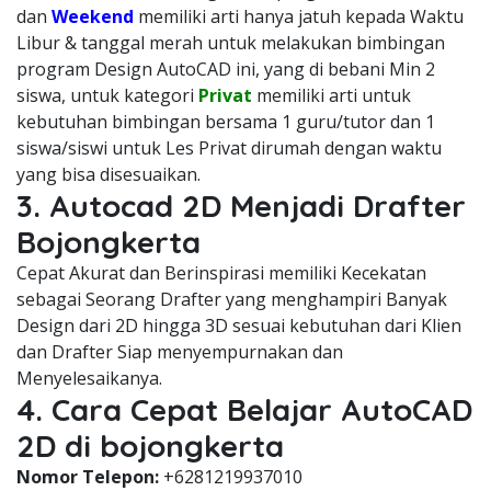
dan
Weekend
memiliki arti hanya jatuh kepada Waktu
Libur & tanggal merah untuk melakukan bimbingan
program Design AutoCAD ini, yang di bebani Min 2
siswa, untuk kategori
Privat
memiliki arti untuk
kebutuhan bimbingan bersama 1 guru/tutor dan 1
siswa/siswi untuk Les Privat dirumah dengan waktu
yang bisa disesuaikan.
3. Autocad 2D Menjadi Drafter
Bojongkerta
Cepat Akurat dan Berinspirasi memiliki Kecekatan
sebagai Seorang Drafter yang menghampiri Banyak
Design dari 2D hingga 3D sesuai kebutuhan dari Klien
dan Drafter Siap menyempurnakan dan
Menyelesaikanya.
4. Cara Cepat Belajar AutoCAD
2D di bojongkerta
Nomor Telepon:
+6281219937010