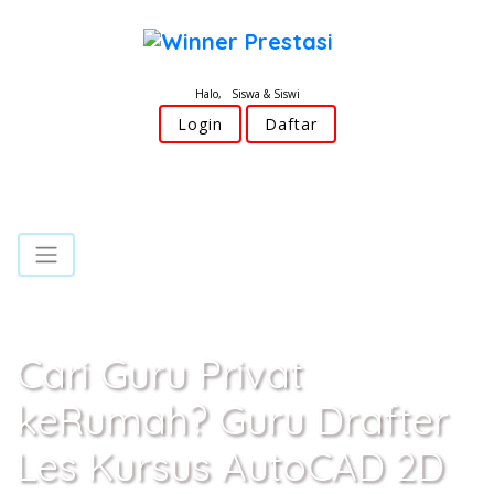
Halo, Siswa & Siswi
Login
Daftar
Cari Guru Privat
keRumah? Guru Drafter
Les Kursus AutoCAD 2D