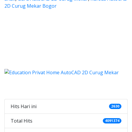
2D Curug Mekar Bogor
es autocad, harga les autocad, 
 autocad, harga les autocad, les privat auto
les autocad, harga les autoc
s autocad, harga les autocad, les pr
utocad, harga kursus autocad 2d, kursus autocad 2d Curu
Categories
Hits Hari ini
2630
Total Hits
4091374