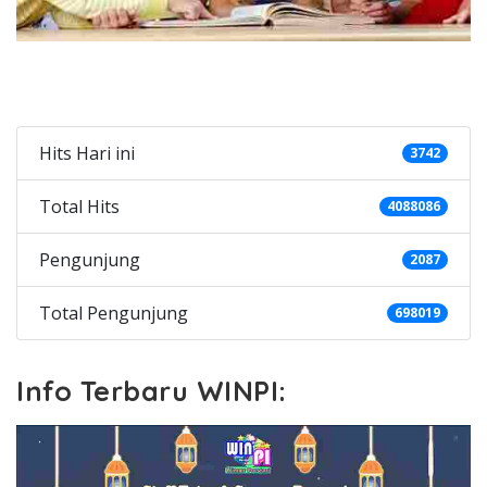
Categories
Hits Hari ini
3742
Total Hits
4088086
Pengunjung
2087
Total Pengunjung
698019
Info Terbaru WINPI: