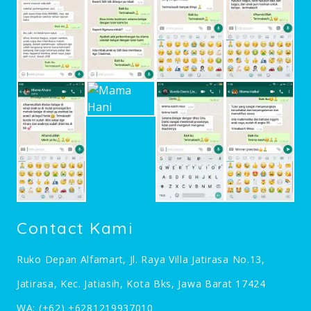
Contact Kami
Ruko Depan Alfamart, Jl. Raya Villa Jatirasa No.13,
Jatirasa, Kec. Jatiasih, Kota Bks, Jawa Barat 17424
WA:
(+62) +6281219937010