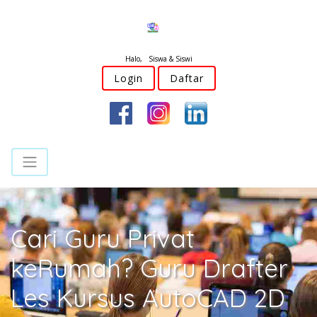
Halo, Siswa & Siswi
Login
Daftar
Cari Guru Privat
keRumah? Guru Drafter
Les Kursus AutoCAD 2D