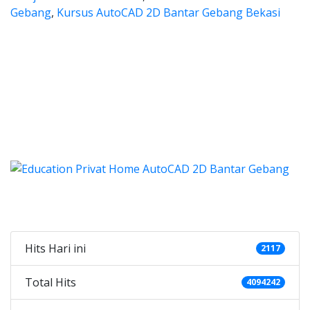
Gebang
,
Kursus AutoCAD 2D Bantar Gebang Bekasi
 autocad, harga les autocad, les
ocad, harga les autocad, les privat autocad
s autocad, harga les autocad
utocad, harga les autocad, les priva
d, harga kursus autocad 2d, kursus autocad 2d Bantar G
Categories
Hits Hari ini
2117
Total Hits
4094242