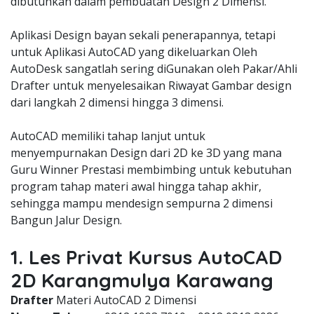
dibutuhkan dalam pembuatan Design 2 Dimensi.
Aplikasi Design bayan sekali penerapannya, tetapi
untuk Aplikasi AutoCAD yang dikeluarkan Oleh
AutoDesk sangatlah sering diGunakan oleh Pakar/Ahli
Drafter untuk menyelesaikan Riwayat Gambar design
dari langkah 2 dimensi hingga 3 dimensi.
AutoCAD memiliki tahap lanjut untuk
menyempurnakan Design dari 2D ke 3D yang mana
Guru Winner Prestasi membimbing untuk kebutuhan
program tahap materi awal hingga tahap akhir,
sehingga mampu mendesign sempurna 2 dimensi
Bangun Jalur Design.
1. Les Privat Kursus AutoCAD
2D Karangmulya Karawang
Drafter
Materi AutoCAD 2 Dimensi