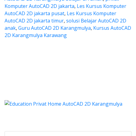
Komputer AutoCAD 2D jakarta
,
Les Kursus Komputer
AutoCAD 2D jakarta pusat
,
Les Kursus Komputer
AutoCAD 2D jakarta timur
,
solusi Belajar AutoCAD 2D
anak
,
Guru AutoCAD 2D Karangmulya
,
Kursus AutoCAD
2D Karangmulya Karawang
 autocad, harga les autocad, le
tocad, harga les autocad, les privat autoca
s autocad, harga les autocad
autocad, harga les autocad, les priv
ad, harga kursus autocad 2d, kursus autocad 2d Karangm
Categories