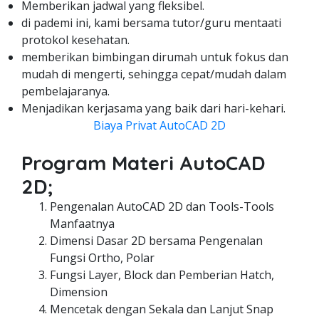
Memberikan jadwal yang fleksibel.
di pademi ini, kami bersama tutor/guru mentaati
protokol kesehatan.
memberikan bimbingan dirumah untuk fokus dan
mudah di mengerti, sehingga cepat/mudah dalam
pembelajaranya.
Menjadikan kerjasama yang baik dari hari-kehari.
Biaya Privat AutoCAD 2D
Program Materi AutoCAD
2D;
Pengenalan AutoCAD 2D dan Tools-Tools
Manfaatnya
Dimensi Dasar 2D bersama Pengenalan
Fungsi Ortho, Polar
Fungsi Layer, Block dan Pemberian Hatch,
Dimension
Mencetak dengan Sekala dan Lanjut Snap