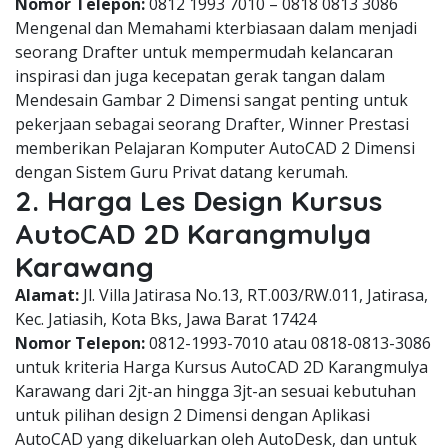
Nomor Telepon:
0812 1993 7010 – 0818 0813 3086
Mengenal dan Memahami kterbiasaan dalam menjadi
seorang Drafter untuk mempermudah kelancaran
inspirasi dan juga kecepatan gerak tangan dalam
Mendesain Gambar 2 Dimensi sangat penting untuk
pekerjaan sebagai seorang Drafter, Winner Prestasi
memberikan Pelajaran Komputer AutoCAD 2 Dimensi
dengan Sistem Guru Privat datang kerumah.
2. Harga Les Design Kursus
AutoCAD 2D Karangmulya
Karawang
Alamat:
Jl. Villa Jatirasa No.13, RT.003/RW.011, Jatirasa,
Kec. Jatiasih, Kota Bks, Jawa Barat 17424
Nomor Telepon:
0812-1993-7010 atau 0818-0813-3086
untuk kriteria Harga Kursus AutoCAD 2D Karangmulya
Karawang dari 2jt-an hingga 3jt-an sesuai kebutuhan
untuk pilihan design 2 Dimensi dengan Aplikasi
AutoCAD yang dikeluarkan oleh AutoDesk, dan untuk