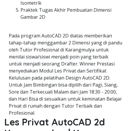
Isometrik
Praktek Tugas Akhir Pembuatan Dimensi
Gambar 2D
Pada program AutoCAD 2D diatas memberikan
tahap-tahap menggambar 2 Dimensi yang di pandu
oleh Tutor Profesional di Karangmulya untuk
menilai siswa/siswi menjadi poin yang terbaik
untuk menjadi seorang Drafter. Winner Prestasi
menyediakan Modul Les Privat dan Sertifikat
Kelulusan pada pelatihan Design AutoCAD 2D.
Untuk Jam Bimbingan bisa dipilih dari Pagi, Siang,
Sore dan Terkecuali Malam dari Jam 18:30 - 20:00,
dan Hari Bisa di sesuaikan untuk keminatan Belajar
Privat di rumah dengan Tutor Terbaik dan
Profesional.
Les Privat AutoCAD 2d