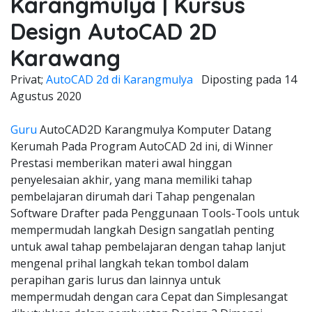
Karangmulya | Kursus
Design AutoCAD 2D
Karawang
Privat;
AutoCAD 2d di Karangmulya
Diposting pada
14
Agustus 2020
Guru
AutoCAD2D Karangmulya Komputer Datang
Kerumah Pada Program AutoCAD 2d ini, di Winner
Prestasi memberikan materi awal hinggan
penyelesaian akhir, yang mana memiliki tahap
pembelajaran dirumah dari Tahap pengenalan
Software Drafter pada Penggunaan Tools-Tools untuk
mempermudah langkah Design sangatlah penting
untuk awal tahap pembelajaran dengan tahap lanjut
mengenal prihal langkah tekan tombol dalam
perapihan garis lurus dan lainnya untuk
mempermudah dengan cara Cepat dan Simplesangat