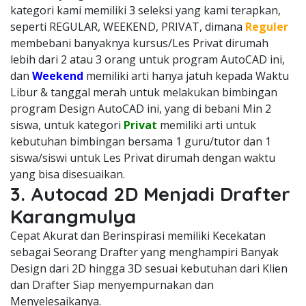
kategori kami memiliki 3 seleksi yang kami terapkan,
seperti REGULAR, WEEKEND, PRIVAT, dimana
Reguler
membebani banyaknya kursus/Les Privat dirumah
lebih dari 2 atau 3 orang untuk program AutoCAD ini,
dan
Weekend
memiliki arti hanya jatuh kepada Waktu
Libur & tanggal merah untuk melakukan bimbingan
program Design AutoCAD ini, yang di bebani Min 2
siswa, untuk kategori
Privat
memiliki arti untuk
kebutuhan bimbingan bersama 1 guru/tutor dan 1
siswa/siswi untuk Les Privat dirumah dengan waktu
yang bisa disesuaikan.
3. Autocad 2D Menjadi Drafter
Karangmulya
Cepat Akurat dan Berinspirasi memiliki Kecekatan
sebagai Seorang Drafter yang menghampiri Banyak
Design dari 2D hingga 3D sesuai kebutuhan dari Klien
dan Drafter Siap menyempurnakan dan
Menyelesaikanya.