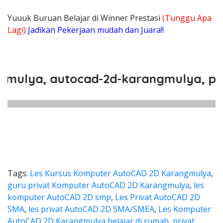
Yuuuk Buruan Belajar di Winner Prestasi
(Tunggu Apa
Lagi)
Jadikan Pekerjaan mudah dan Juara!!
ulya, autocad-2d-karangmulya, priv
Tags:
Les Kursus Komputer AutoCAD 2D Karangmulya
,
guru privat Komputer AutoCAD 2D Karangmulya
,
les
komputer AutoCAD 2D smp
,
Les Privat AutoCAD 2D
SMA
,
les privat AutoCAD 2D SMA/SMEA
,
Les Komputer
AutoCAD 2D Karangmulya belajar di rumah
,
privat