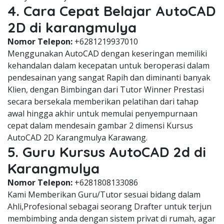
4. Cara Cepat Belajar AutoCAD
2D di karangmulya
Nomor Telepon:
+6281219937010
Menggunakan AutoCAD dengan keseringan memiliki
kehandalan dalam kecepatan untuk beroperasi dalam
pendesainan yang sangat Rapih dan diminanti banyak
Klien, dengan Bimbingan dari Tutor Winner Prestasi
secara bersekala memberikan pelatihan dari tahap
awal hingga akhir untuk memulai penyempurnaan
cepat dalam mendesain gambar 2 dimensi Kursus
AutoCAD 2D Karangmulya Karawang.
5. Guru Kursus AutoCAD 2d di
Karangmulya
Nomor Telepon:
+6281808133086
Kami Memberikan Guru/Tutor sesuai bidang dalam
Ahli,Profesional sebagai seorang Drafter untuk terjun
membimbing anda dengan sistem privat di rumah, agar