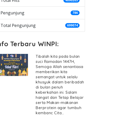
Total Hits
4090203
Pengunjung
786
Total Pengunjung
699074
nfo Terbaru WINPI:
Tibalah kita pada bulan
suci Ramadan 1447H,
Semoga Allah senantiasa
memberikan kita
semangat untuk selalu
khusyuk dalam beribadah
di bulan penuh
keberkahan ini. Salam
hangat dan Tetap Belajar
serta Makan-makanan
Berprotein agar tumbuh
kembanc Cita…