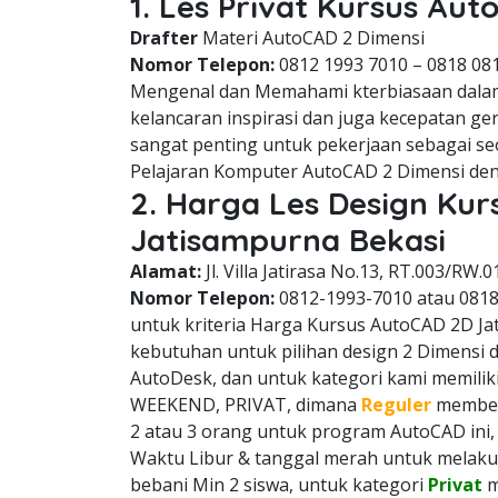
1. Les Privat Kursus Au
Drafter
Materi AutoCAD 2 Dimensi
Nomor Telepon:
0812 1993 7010 – 0818 08
Mengenal dan Memahami kterbiasaan dala
kelancaran inspirasi dan juga kecepatan g
sangat penting untuk pekerjaan sebagai se
Pelajaran Komputer AutoCAD 2 Dimensi den
2. Harga Les Design Ku
Jatisampurna Bekasi
Alamat:
Jl. Villa Jatirasa No.13, RT.003/RW.0
Nomor Telepon:
0812-1993-7010 atau 081
untuk kriteria Harga Kursus AutoCAD 2D Jat
kebutuhan untuk pilihan design 2 Dimensi 
AutoDesk, dan untuk kategori kami memiliki
WEEKEND, PRIVAT, dimana
Reguler
membeba
2 atau 3 orang untuk program AutoCAD ini
Waktu Libur & tanggal merah untuk melaku
bebani Min 2 siswa, untuk kategori
Privat
m