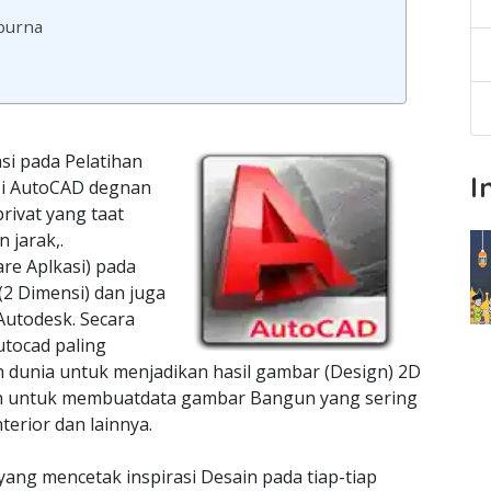
mpurna
si pada Pelatihan
I
asi AutoCAD degnan
rivat yang taat
 jarak,.
re Aplkasi) pada
2 Dimensi) dan juga
Autodesk. Secara
utocad paling
h dunia untuk menjadikan hasil gambar (Design) 2D
kan untuk membuatdata gambar Bangun yang sering
terior dan lainnya.
yang mencetak inspirasi Desain pada tiap-tiap