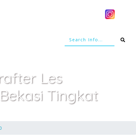
after Les
Bekasi Tingkat
0