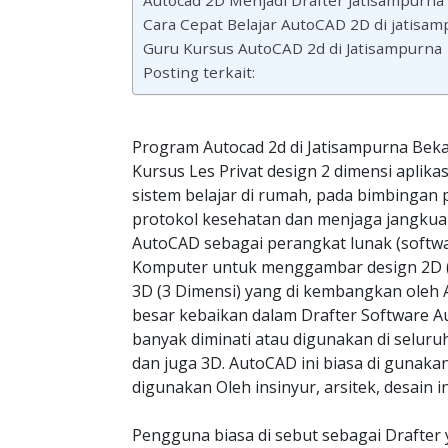
Autocad 2D Menjadi Drafter Jatisampurna
Cara Cepat Belajar AutoCAD 2D di jatisa
Guru Kursus AutoCAD 2d di Jatisampurna
Posting terkait:
Program Autocad 2d di Jatisampurna Beka
Kursus Les Privat design 2 dimensi aplik
sistem belajar di rumah, pada bimbingan p
protokol kesehatan dan menjaga jangkuan
AutoCAD sebagai perangkat lunak (softwa
Komputer untuk menggambar design 2D (
3D (3 Dimensi) yang di kembangkan oleh 
besar kebaikan dalam Drafter Software A
banyak diminati atau digunakan di seluru
dan juga 3D. AutoCAD ini biasa di guna
digunakan Oleh insinyur, arsitek, desain in
Pengguna biasa di sebut sebagai Drafter 