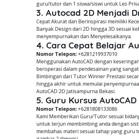
guru/tutor dan 1 siswa/siswi untuk Les Pri
3. Autocad 2D Menjadi 
Cepat Akurat dan Berinspirasi memiliki Ke
Banyak Design dari 2D hingga 3D sesuai keb
menyempurnakan dan Menyelesaikanya.
4. Cara Cepat Belajar A
Nomor Telepon:
+6281219937010
Menggunakan AutoCAD dengan keseringan 
beroperasi dalam pendesainan yang sangat 
Bimbingan dari Tutor Winner Prestasi seca
hingga akhir untuk memulai penyempurnaa
AutoCAD 2D Jatisampurna Bekasi.
5. Guru Kursus AutoCAD
Nomor Telepon:
+6281808133086
Kami Memberikan Guru/Tutor sesuai bidang 
untuk terjun membimbing anda dengan siste
membahas materi sesuai tahap yang guru 
gambar 2 dimensi.