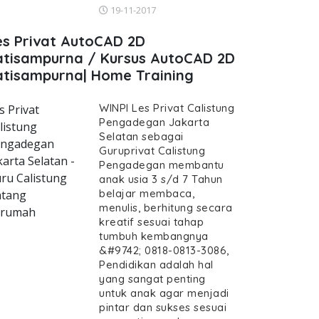
19-11-2017
es Privat AutoCAD 2D
atisampurna / Kursus AutoCAD 2D
atisampurna| Home Training
WINPI Les Privat Calistung
s Privat
Pengadegan Jakarta
listung
Selatan sebagai
ngadegan
Guruprivat Calistung
karta Selatan -
Pengadegan membantu
ru Calistung
anak usia 3 s/d 7 Tahun
belajar membaca,
tang
menulis, berhitung secara
erumah
kreatif sesuai tahap
tumbuh kembangnya
&#9742; 0818-0813-3086,
Pendidikan adalah hal
yang sangat penting
untuk anak agar menjadi
pintar dan sukses sesuai