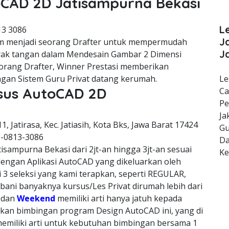
toCAD 2D Jatisampurna Bekasi
L
13 3086
J
m menjadi seorang Drafter untuk mempermudah
J
erak tangan dalam Mendesain Gambar 2 Dimensi
orang Drafter, Winner Prestasi memberikan
gan Sistem Guru Privat datang kerumah.
Le
rsus AutoCAD 2D
Ca
Pe
Ja
11, Jatirasa, Kec. Jatiasih, Kota Bks, Jawa Barat 17424
Gu
8-0813-3086
Da
isampurna Bekasi dari 2jt-an hingga 3jt-an sesuai
K
dengan Aplikasi AutoCAD yang dikeluarkan oleh
 3 seleksi yang kami terapkan, seperti REGULAR,
ni banyaknya kursus/Les Privat dirumah lebih dari
, dan
Weekend
memiliki arti hanya jatuh kepada
kan bimbingan program Design AutoCAD ini, yang di
emiliki arti untuk kebutuhan bimbingan bersama 1