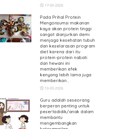
17-03-2026
Pada Prihal Protein
Mengonsumsi makanan
kaya akan protein tinggi
sangat dianjurkan demi
menjaga kesehatan tubuh
dan keselarasan program
diet karena dari itu
protein-protein nabati
dan hewani ini
memberikan efek
kenyang lebih lama juga
memberikan…
13-03-2026
Guru adalah seseorang
berperan penting untuk
pesertadidik/anak dalam
membantu
mengembangkan
keterampilan,