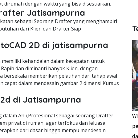
vat dirumah dengan waktu yang bisa disesuaikan.
Drafter Jatisampurna
cekatan sebagai Seorang Drafter yang menghampiri
T
utuhan dari Klien dan Drafter Siap
utoCAD 2D di jatisampurna
memiliki kehandalan dalam kecepatan untuk
Rapih dan diminanti banyak Klien, dengan
ra bersekala memberikan pelatihan dari tahap awal
n cepat dalam mendesain gambar 2 dimensi Kursus
 2d di Jatisampurna
dalam Ahli,Profesional sebagai seorang Drafter
WI
m privat di rumah, agar terfokus dan leluasa
pe
terapkan dari dasar hingga mempu mendesain
da