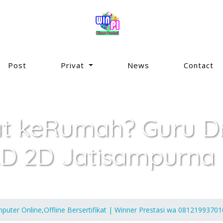
Post
Privat
News
Contact
at keRumah? Guru Dr
D 2D Jatisampurna 
puter Online,Offline Bersertifikat | Winner Prestasi wa 08121993701