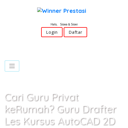
Halo, Siswa & Siswi
Login
Daftar
Cari Guru Privat
keRumah? Guru Drafter
Les Kursus AutoCAD 2D