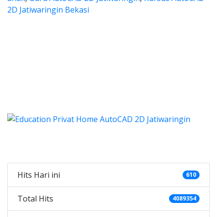
2D Jatiwaringin Bekasi
ocad, les privat autocad, les au
ivat autocad, les autocad, privat autocad 2d
 autocad, les privat autocad,
 les privat autocad, les autocad, pr
cad 2d Jatiwaringin, cari guru les autocad, autocad 2d,
Categories
Hits Hari ini
610
Total Hits
4089354