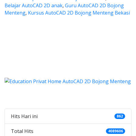
Belajar AutoCAD 2D anak
,
Guru AutoCAD 2D Bojong
Menteng
,
Kursus AutoCAD 2D Bojong Menteng Bekasi
 autocad, harga les autocad, les
ocad, harga les autocad, les privat autocad
s autocad, harga les autocad
utocad, harga les autocad, les priva
d, harga kursus autocad 2d, kursus autocad 2d Bojong M
Categories
Hits Hari ini
862
Total Hits
4089606