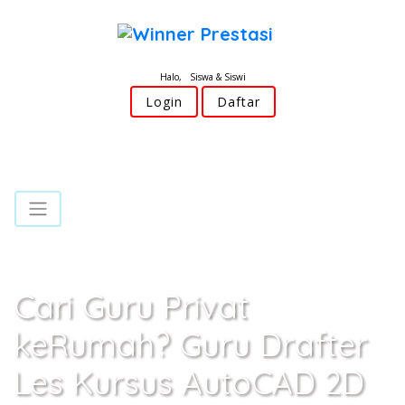
Halo, Siswa & Siswi
Login
Daftar
Cari Guru Privat
keRumah? Guru Drafter
Les Kursus AutoCAD 2D