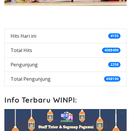
Categories
Hits Hari ini
4155
Total Hits
4088499
Pengunjung
2258
Total Pengunjung
698190
Info Terbaru WINPI: