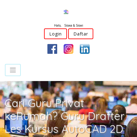
Halo, Siswa & Siswi
Login
Daftar
Cari Guru Privat
keRumah? Guru Drafter
Les Kursus AutoCAD 2D