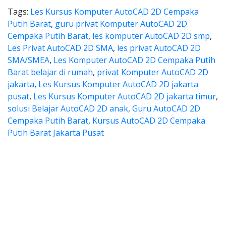
Tags:
Les Kursus Komputer AutoCAD 2D Cempaka
Putih Barat
,
guru privat Komputer AutoCAD 2D
Cempaka Putih Barat
,
les komputer AutoCAD 2D smp
,
Les Privat AutoCAD 2D SMA
,
les privat AutoCAD 2D
SMA/SMEA
,
Les Komputer AutoCAD 2D Cempaka Putih
Barat belajar di rumah
,
privat Komputer AutoCAD 2D
jakarta
,
Les Kursus Komputer AutoCAD 2D jakarta
pusat
,
Les Kursus Komputer AutoCAD 2D jakarta timur
,
solusi Belajar AutoCAD 2D anak
,
Guru AutoCAD 2D
Cempaka Putih Barat
,
Kursus AutoCAD 2D Cempaka
Putih Barat Jakarta Pusat
arga les autocad, les privat aut
s autocad, les privat autocad, les autocad, 
, harga les autocad, les pri
a les autocad, les privat autocad, l
tocad 2d, kursus autocad 2d Cempaka Putih Barat, cari 