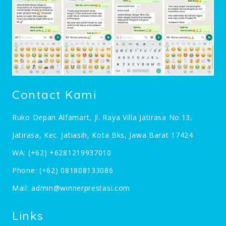
Contact Kami
Ruko Depan Alfamart, Jl. Raya Villa Jatirasa No.13,
Jatirasa, Kec. Jatiasih, Kota Bks, Jawa Barat 17424
WA:
(+62) +6281219937010
Phone:
(+62) 081808133086
Mail:
admin@winnerprestasi.com
Links