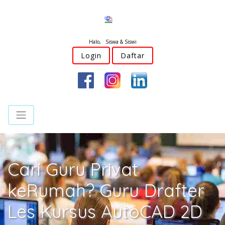
Halo, Siswa & Siswi
Login
Daftar
Cari Guru Privat
keRumah? Guru Drafter
Les Kursus AutoCAD 2D