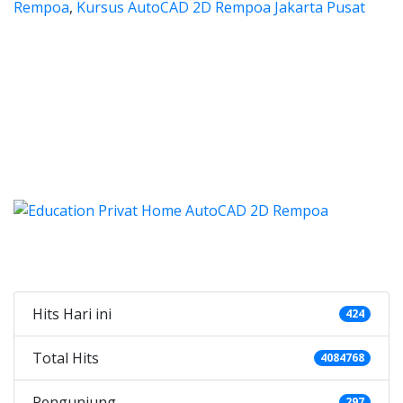
Rempoa
,
Kursus AutoCAD 2D Rempoa Jakarta Pusat
utocad, harga les autocad, les p
ad, harga les autocad, les privat autocad, l
autocad, harga les autocad, 
ocad, harga les autocad, les privat 
harga kursus autocad 2d, kursus autocad 2d Rempoa, car
Categories
Hits Hari ini
424
Total Hits
4084768
Pengunjung
297