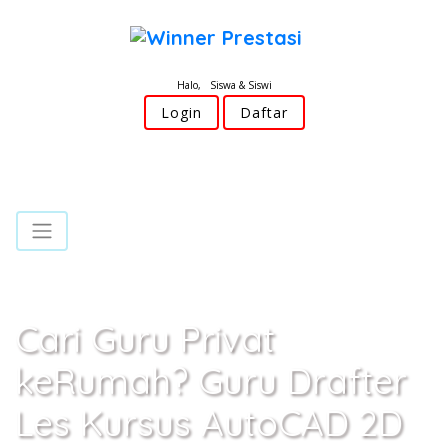
Halo, Siswa & Siswi
Login
Daftar
Cari Guru Privat
keRumah? Guru Drafter
Les Kursus AutoCAD 2D