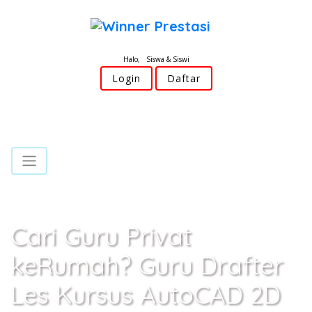
Halo, Siswa & Siswi
Login
Daftar
Cari Guru Privat
keRumah? Guru Drafter
Les Kursus AutoCAD 2D