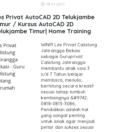
19-11-2017
es Privat AutoCAD 2D Telukjambe
imur / Kursus AutoCAD 2D
elukjambe Timur| Home Training
WINPI Les Privat Calistung
s Privat
Jatirangga Bekasi
listung
sebagai Guruprivat
tirangga
Calistung Jatirangga
kasi - Guru
membantu anak usia 3
listung
s/d 7 Tahun belajar
membaca, menulis,
tang
berhitung secara kreatif
erumah
sesuai tahap tumbuh
kembangnya &#9742;
0818-0813-3086,
Pendidikan adalah hal
yang sangat penting
untuk anak agar menjadi
pintar dan sukses sesuai