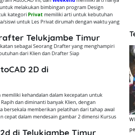
rogram AutoCAD ini, dan
Weekend
memiliki arti hanya
h untuk melakukan bimbingan program Design
ntuk kategori
Privat
memiliki arti untuk kebutuhan
a/siswi untuk Les Privat dirumah dengan waktu yang
T
Drafter Telukjambe Timur
cekatan sebagai Seorang Drafter yang menghampiri
utuhan dari Klien dan Drafter Siap
utoCAD 2D di
memiliki kehandalan dalam kecepatan untuk
Rapih dan diminanti banyak Klien, dengan
ra bersekala memberikan pelatihan dari tahap awal
n cepat dalam mendesain gambar 2 dimensi Kursus
WI
pe
 2d di Telukjambe Timur