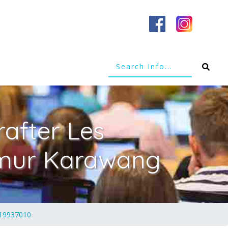
after Les
imur Karawang
219937010