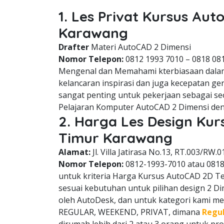
1. Les Privat Kursus Au
Karawang
Drafter
Materi AutoCAD 2 Dimensi
Nomor Telepon:
0812 1993 7010 – 0818 08
Mengenal dan Memahami kterbiasaan dala
kelancaran inspirasi dan juga kecepatan g
sangat penting untuk pekerjaan sebagai se
Pelajaran Komputer AutoCAD 2 Dimensi den
2. Harga Les Design Ku
Timur Karawang
Alamat:
Jl. Villa Jatirasa No.13, RT.003/RW.0
Nomor Telepon:
0812-1993-7010 atau 081
untuk kriteria Harga Kursus AutoCAD 2D Te
sesuai kebutuhan untuk pilihan design 2 D
oleh AutoDesk, dan untuk kategori kami memi
REGULAR, WEEKEND, PRIVAT, dimana
Regu