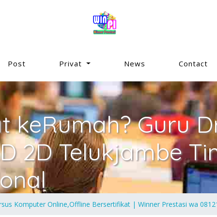
Post
Privat
News
Contact
at keRumah? Guru Dr
AD 2D Telukjambe T
ional
sus Komputer Online,Offline Bersertifikat | Winner Prestasi wa 081