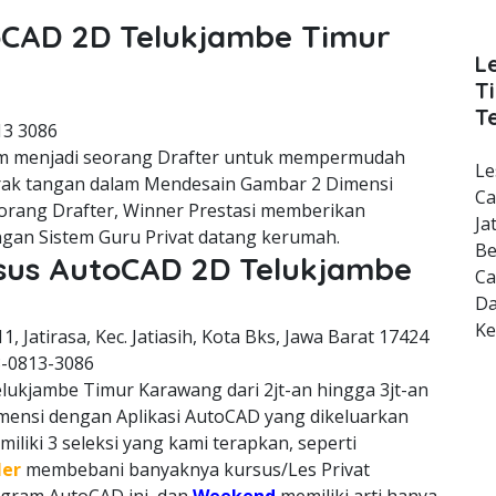
toCAD 2D Telukjambe Timur
L
T
T
13 3086
m menjadi seorang Drafter untuk mempermudah
Le
erak tangan dalam Mendesain Gambar 2 Dimensi
Ca
orang Drafter, Winner Prestasi memberikan
Ja
gan Sistem Guru Privat datang kerumah.
Be
rsus AutoCAD 2D Telukjambe
Ca
Da
K
11, Jatirasa, Kec. Jatiasih, Kota Bks, Jawa Barat 17424
8-0813-3086
lukjambe Timur Karawang dari 2jt-an hingga 3jt-an
imensi dengan Aplikasi AutoCAD yang dikeluarkan
liki 3 seleksi yang kami terapkan, seperti
ler
membebani banyaknya kursus/Les Privat