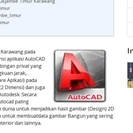
lukjambe Timur Karawang
Timur
ambe_timur
imur
I
r Karawang pada
nsi aplikasi AutoCAD
bingan privat yang
kuan jarak,.
re Aplkasi) pada
2 Dimensi) dan juga
Autodesk. Secara
utocad paling
h dunia untuk menjadikan hasil gambar (Design) 2D
kan untuk membuatdata gambar Bangun yang sering
terior dan lainnya.