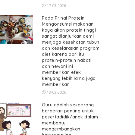
17-03-2026
Pada Prihal Protein
Mengonsumsi makanan
kaya akan protein tinggi
sangat dianjurkan demi
menjaga kesehatan tubuh
dan keselarasan program
diet karena dari itu
protein-protein nabati
dan hewani ini
memberikan efek
kenyang lebih lama juga
memberikan…
13-03-2026
Guru adalah seseorang
berperan penting untuk
pesertadidik/anak dalam
membantu
mengembangkan
keterampilan,