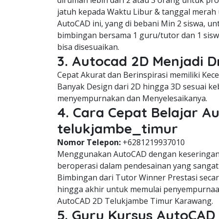
dirumah lebih dari 2 atau 3 orang untuk p
jatuh kepada Waktu Libur & tanggal mera
AutoCAD ini, yang di bebani Min 2 siswa, u
bimbingan bersama 1 guru/tutor dan 1 sisw
bisa disesuaikan.
3. Autocad 2D Menjadi 
Cepat Akurat dan Berinspirasi memiliki Ke
Banyak Design dari 2D hingga 3D sesuai keb
menyempurnakan dan Menyelesaikanya.
4. Cara Cepat Belajar A
telukjambe_timur
Nomor Telepon:
+6281219937010
Menggunakan AutoCAD dengan keseringan 
beroperasi dalam pendesainan yang sangat 
Bimbingan dari Tutor Winner Prestasi seca
hingga akhir untuk memulai penyempurnaa
AutoCAD 2D Telukjambe Timur Karawang.
5. Guru Kursus AutoCAD