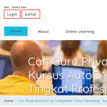
Halo, Siswa & Siswi
Login
Daftar
(current)
Home
About
Online Learning
Cari Guru Priv
Kursus AutoC
Tingkat Profes
Home
Les Privat AutoCAD 2d Telukjambe Timur Karawang - Kur