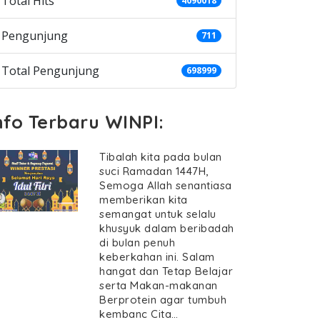
Total Hits
4090018
Pengunjung
711
Total Pengunjung
698999
nfo Terbaru WINPI:
Tibalah kita pada bulan
suci Ramadan 1447H,
Semoga Allah senantiasa
memberikan kita
semangat untuk selalu
khusyuk dalam beribadah
di bulan penuh
keberkahan ini. Salam
hangat dan Tetap Belajar
serta Makan-makanan
Berprotein agar tumbuh
kembanc Cita…