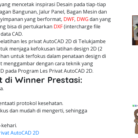
yang mencetak inspirasi Desain pada tiap-tiap
agan Bangunan, Jalur Panel, Bagan Mesin dan
nyimpanan yang berformat,
DWF
,
DWG
dan yang
ang bisa di pertukarkan
DXF
(intercharge file
 data CAD.
latihan les privat AutoCAD 2D di Telukjambe
ntuk menjaga kefokusan latihan design 2D (2
ihan untuk terfokus dalam penataan design di
pat menggambar dengan cara teknik yang
2D pada Program Les Privat AutoCAD 2D.
 di Winner Prestasi:
a.
entaati protokol kesehatan.
kus dan mudah di mengerti, sehingga
-kehari.
rivat AutoCAD 2D