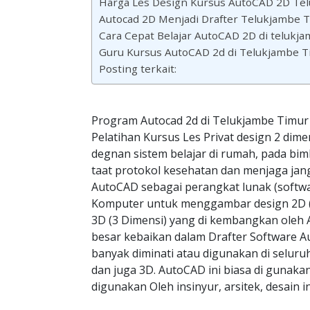
Harga Les Design Kursus AutoCAD 2D Te
Autocad 2D Menjadi Drafter Telukjambe 
Cara Cepat Belajar AutoCAD 2D di telukj
Guru Kursus AutoCAD 2d di Telukjambe T
Posting terkait:
Program Autocad 2d di Telukjambe Timu
Pelatihan Kursus Les Privat design 2 dime
degnan sistem belajar di rumah, pada bim
taat protokol kesehatan dan menjaga jang
AutoCAD sebagai perangkat lunak (softwa
Komputer untuk menggambar design 2D (
3D (3 Dimensi) yang di kembangkan oleh 
besar kebaikan dalam Drafter Software A
banyak diminati atau digunakan di seluru
dan juga 3D. AutoCAD ini biasa di guna
digunakan Oleh insinyur, arsitek, desain in