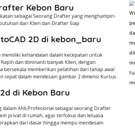
Drafter Kebon Baru
WI
cekatan sebagai Seorang Drafter yang menghampiri
pe
utuhan dari Klien dan Drafter Siap
da
AutoCAD 2D di kebon_baru
me
di
memiliki kehandalan dalam kecepatan untuk
Rapih dan diminanti banyak Klien, dengan
me
ra bersekala memberikan pelatihan dari tahap awal
tu
n cepat dalam mendesain gambar 2 dimensi Kursus
m
 2d di Kebon Baru
dalam Ahli,Profesional sebagai seorang Drafter
m privat di rumah, agar terfokus dan leluasa
terapkan dari dasar hingga mempu mendesain