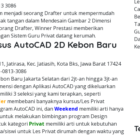
Le
13 3086
Ca
m menjadi seorang Drafter untuk mempermudah
Be
erak tangan dalam Mendesain Gambar 2 Dimensi
Ta
orang Drafter, Winner Prestasi memberikan
Gu
gan Sistem Guru Privat datang kerumah.
Da
rsus AutoCAD 2D Kebon Baru
K
11, Jatirasa, Kec. Jatiasih, Kota Bks, Jawa Barat 17424
8-0813-3086
on Baru Jakarta Selatan dari 2jt-an hingga 3jt-an
imensi dengan Aplikasi AutoCAD yang dikeluarkan
liki 3 seleksi yang kami terapkan, seperti
ler
membebani banyaknya kursus/Les Privat
rogram AutoCAD ini, dan
Weekend
memiliki arti hanya
h untuk melakukan bimbingan program Design
ntuk kategori
Privat
memiliki arti untuk kebutuhan
T
a/siswi untuk Les Privat dirumah dengan waktu yang