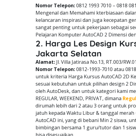
Nomor Telepon:
0812 1993 7010 – 0818 08
Mengenal dan Memahami kterbiasaan dala
kelancaran inspirasi dan juga kecepatan g
sangat penting untuk pekerjaan sebagai se
Pelajaran Komputer AutoCAD 2 Dimensi den
2. Harga Les Design Ku
Jakarta Selatan
Alamat:
Jl. Villa Jatirasa No.13, RT.003/RW.0
Nomor Telepon:
0812-1993-7010 atau 081
untuk kriteria Harga Kursus AutoCAD 2D Keb
sesuai kebutuhan untuk pilihan design 2 D
oleh AutoDesk, dan untuk kategori kami memi
REGULAR, WEEKEND, PRIVAT, dimana
Regu
dirumah lebih dari 2 atau 3 orang untuk p
jatuh kepada Waktu Libur & tanggal mera
AutoCAD ini, yang di bebani Min 2 siswa, u
bimbingan bersama 1 guru/tutor dan 1 sisw
bisa disesuaikan.