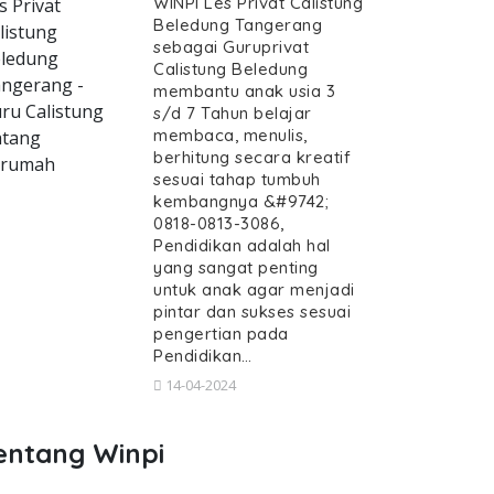
WINPI Les Privat Calistung
s Privat
Beledung Tangerang
listung
sebagai Guruprivat
ledung
Calistung Beledung
ngerang -
membantu anak usia 3
ru Calistung
s/d 7 Tahun belajar
membaca, menulis,
tang
berhitung secara kreatif
erumah
sesuai tahap tumbuh
kembangnya &#9742;
0818-0813-3086,
Pendidikan adalah hal
yang sangat penting
untuk anak agar menjadi
pintar dan sukses sesuai
pengertian pada
Pendidikan…
14-04-2024
entang Winpi