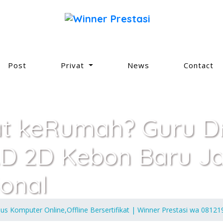
Post
Privat
News
Contact
at keRumah? Guru Dr
D 2D Kebon Baru Ja
ional
sus Komputer Online,Offline Bersertifikat | Winner Prestasi wa 0812