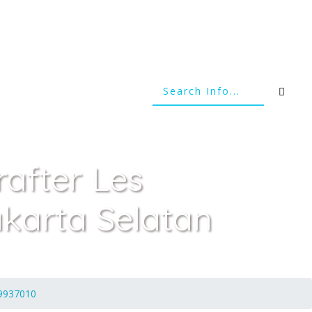
after Les
karta Selatan
19937010