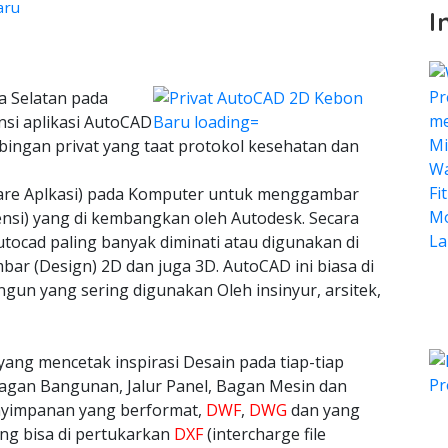
aru
I
a Selatan pada
nsi aplikasi AutoCAD
bingan privat yang taat protokol kesehatan dan
ware Aplkasi) pada Komputer untuk menggambar
ensi) yang di kembangkan oleh Autodesk. Secara
tocad paling banyak diminati atau digunakan di
bar (Design) 2D dan juga 3D. AutoCAD ini biasa di
n yang sering digunakan Oleh insinyur, arsitek,
yang mencetak inspirasi Desain pada tiap-tiap
agan Bangunan, Jalur Panel, Bagan Mesin dan
nyimpanan yang berformat,
DWF
,
DWG
dan yang
ang bisa di pertukarkan
DXF
(intercharge file