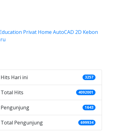
ategories
Hits Hari ini
3257
Total Hits
4092001
Pengunjung
1643
Total Pengunjung
699934