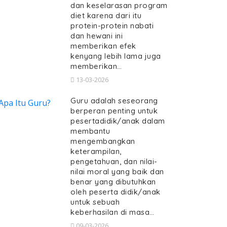
dan keselarasan program
diet karena dari itu
protein-protein nabati
dan hewani ini
memberikan efek
kenyang lebih lama juga
memberikan…
13-03-2026
Guru adalah seseorang
berperan penting untuk
pesertadidik/anak dalam
membantu
mengembangkan
keterampilan,
pengetahuan, dan nilai-
nilai moral yang baik dan
benar yang dibutuhkan
oleh peserta didik/anak
untuk sebuah
keberhasilan di masa…
09-03-2026