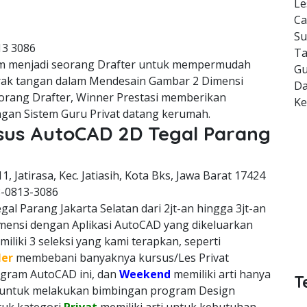
Le
Ca
Su
13 3086
Ta
m menjadi seorang Drafter untuk mempermudah
Gu
erak tangan dalam Mendesain Gambar 2 Dimensi
Da
orang Drafter, Winner Prestasi memberikan
K
gan Sistem Guru Privat datang kerumah.
rsus AutoCAD 2D Tegal Parang
11, Jatirasa, Kec. Jatiasih, Kota Bks, Jawa Barat 17424
8-0813-3086
al Parang Jakarta Selatan dari 2jt-an hingga 3jt-an
imensi dengan Aplikasi AutoCAD yang dikeluarkan
liki 3 seleksi yang kami terapkan, seperti
ler
membebani banyaknya kursus/Les Privat
rogram AutoCAD ini, dan
Weekend
memiliki arti hanya
T
h untuk melakukan bimbingan program Design