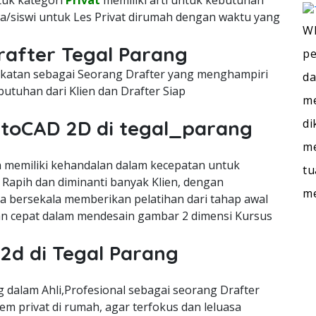
ntuk kategori
Privat
memiliki arti untuk kebutuhan
a/siswi untuk Les Privat dirumah dengan waktu yang
WI
rafter Tegal Parang
pe
cekatan sebagai Seorang Drafter yang menghampiri
da
utuhan dari Klien dan Drafter Siap
me
di
utoCAD 2D di tegal_parang
me
memiliki kehandalan dalam kecepatan untuk
tu
Rapih dan diminanti banyak Klien, dengan
m
ra bersekala memberikan pelatihan dari tahap awal
n cepat dalam mendesain gambar 2 dimensi Kursus
2d di Tegal Parang
dalam Ahli,Profesional sebagai seorang Drafter
m privat di rumah, agar terfokus dan leluasa