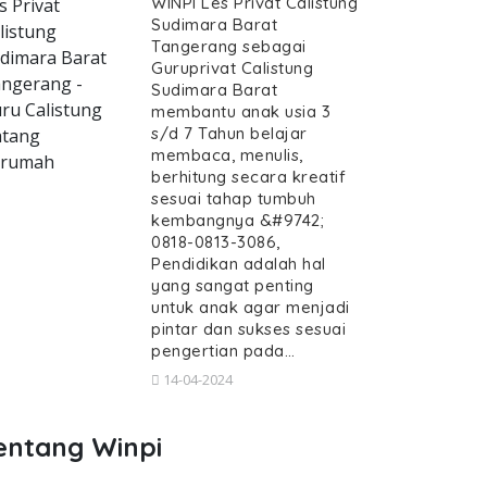
WINPI Les Privat Calistung
s Privat
Sudimara Barat
listung
Tangerang sebagai
dimara Barat
Guruprivat Calistung
ngerang -
Sudimara Barat
ru Calistung
membantu anak usia 3
s/d 7 Tahun belajar
tang
membaca, menulis,
erumah
berhitung secara kreatif
sesuai tahap tumbuh
kembangnya &#9742;
0818-0813-3086,
Pendidikan adalah hal
yang sangat penting
untuk anak agar menjadi
pintar dan sukses sesuai
pengertian pada…
14-04-2024
entang Winpi