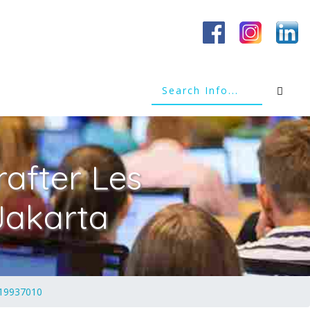
after Les
Jakarta
1219937010