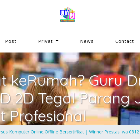
Post
Privat
News
Contact
at keRumah? Guru Dr
D 2D Tegal Parang 
t Profesional
rsus Komputer Online,Offline Bersertifikat | Winner Prestasi wa 08