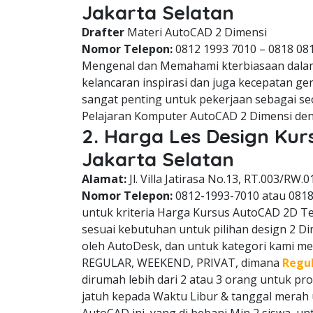
Jakarta Selatan
Drafter
Materi AutoCAD 2 Dimensi
Nomor Telepon:
0812 1993 7010 – 0818 08
Mengenal dan Memahami kterbiasaan dala
kelancaran inspirasi dan juga kecepatan g
sangat penting untuk pekerjaan sebagai se
Pelajaran Komputer AutoCAD 2 Dimensi den
2. Harga Les Design Ku
Jakarta Selatan
Alamat:
Jl. Villa Jatirasa No.13, RT.003/RW.0
Nomor Telepon:
0812-1993-7010 atau 081
untuk kriteria Harga Kursus AutoCAD 2D Teg
sesuai kebutuhan untuk pilihan design 2 D
oleh AutoDesk, dan untuk kategori kami memi
REGULAR, WEEKEND, PRIVAT, dimana
Regu
dirumah lebih dari 2 atau 3 orang untuk p
jatuh kepada Waktu Libur & tanggal mera