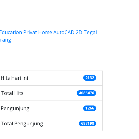
ategories
Hits Hari ini
2132
Total Hits
4086476
Pengunjung
1266
Total Pengunjung
697198