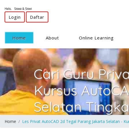
Halo, Siswa & Siswi
Login
Daftar
(current)
Home
About
Online Learning
Cari Guru Priv
Kursus AutoCA
Selatan Tingka
Home
Les Privat AutoCAD 2d Tegal Parang Jakarta Selatan - Ku