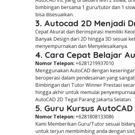
AutoCAD ini, yang di bebani Min 2 siswa, u
bimbingan bersama 1 guru/tutor dan 1 sisw
bisa disesuaikan.
3. Autocad 2D Menjadi D
Cepat Akurat dan Berinspirasi memiliki Ke
Banyak Design dari 2D hingga 3D sesuai keb
menyempurnakan dan Menyelesaikanya.
4. Cara Cepat Belajar A
Nomor Telepon:
+6281219937010
Menggunakan AutoCAD dengan keseringan 
beroperasi dalam pendesainan yang sangat 
Bimbingan dari Tutor Winner Prestasi seca
hingga akhir untuk memulai penyempurnaa
AutoCAD 2D Tegal Parang Jakarta Selatan.
5. Guru Kursus AutoCAD 
Nomor Telepon:
+6281808133086
Kami Memberikan Guru/Tutor sesuai bidang 
untuk terjun membimbing anda dengan siste