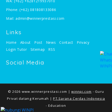
WA:
(+62) +6281219937010
Phone:
(+62) 081808133086
Mail:
admin@winnerprestasi.com
Links
Home
About
Post
News
Contact
Privacy
Login Tutor
Sitemap
RSS
Social Media
© 2026 www.winnerprestasi.com |
winnpi.com
- Guru
Privat datang Kerumah |
PT.Sarana Cerdas Indonesia
- Education
.