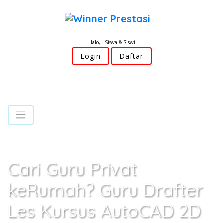
Halo, Siswa & Siswi
Login
Daftar
Cari Guru Privat
keRumah? Guru Drafter
Les Kursus AutoCAD 2D