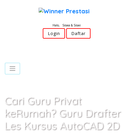
Halo, Siswa & Siswi
Login
Daftar
Cari Guru Privat
keRumah? Guru Drafter
Les Kursus AutoCAD 2D