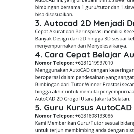
AutoCAD ini, yang di bebani Min 2 siswa, u
bimbingan bersama 1 guru/tutor dan 1 sisw
bisa disesuaikan.
3. Autocad 2D Menjadi D
Cepat Akurat dan Berinspirasi memiliki Ke
Banyak Design dari 2D hingga 3D sesuai keb
menyempurnakan dan Menyelesaikanya.
4. Cara Cepat Belajar A
Nomor Telepon:
+6281219937010
Menggunakan AutoCAD dengan keseringan 
beroperasi dalam pendesainan yang sangat 
Bimbingan dari Tutor Winner Prestasi seca
hingga akhir untuk memulai penyempurnaa
AutoCAD 2D Grogol Utara Jakarta Selatan.
5. Guru Kursus AutoCAD 
Nomor Telepon:
+6281808133086
Kami Memberikan Guru/Tutor sesuai bidang 
untuk terjun membimbing anda dengan siste