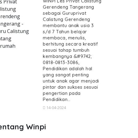
WINPI Les Privat Calistung
s Privat
Gerendeng Tangerang
listung
sebagai Guruprivat
rendeng
Calistung Gerendeng
ngerang -
membantu anak usia 3
ru Calistung
s/d 7 Tahun belajar
membaca, menulis,
tang
berhitung secara kreatif
erumah
sesuai tahap tumbuh
kembangnya &#9742;
0818-0813-3086,
Pendidikan adalah hal
yang sangat penting
untuk anak agar menjadi
pintar dan sukses sesuai
pengertian pada
Pendidikan…
14-04-2024
entang Winpi