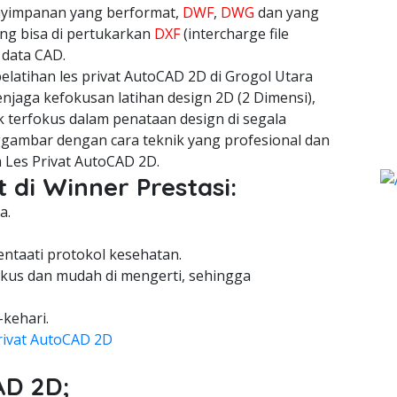
nyimpanan yang berformat,
DWF
,
DWG
dan yang
ang bisa di pertukarkan
DXF
(intercharge file
 data CAD.
latihan les privat AutoCAD 2D di Grogol Utara
njaga kefokusan latihan design 2D (2 Dimensi),
 terfokus dalam penataan design di segala
gambar dengan cara teknik yang profesional dan
 Les Privat AutoCAD 2D.
 di Winner Prestasi:
a.
entaati protokol kesehatan.
kus dan mudah di mengerti, sehingga
-kehari.
rivat AutoCAD 2D
AD 2D;