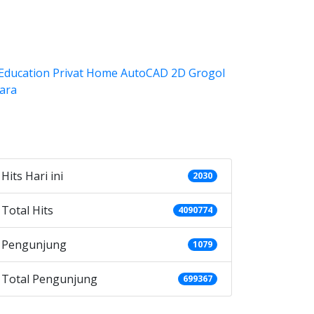
ategories
Hits Hari ini
2030
Total Hits
4090774
Pengunjung
1079
Total Pengunjung
699367