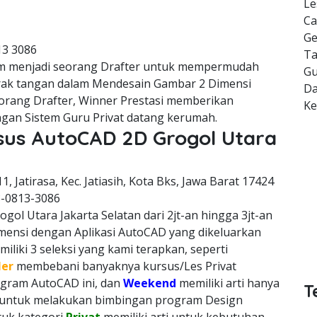
Le
Ca
Ge
13 3086
Ta
m menjadi seorang Drafter untuk mempermudah
Gu
erak tangan dalam Mendesain Gambar 2 Dimensi
Da
orang Drafter, Winner Prestasi memberikan
K
gan Sistem Guru Privat datang kerumah.
rsus AutoCAD 2D Grogol Utara
11, Jatirasa, Kec. Jatiasih, Kota Bks, Jawa Barat 17424
8-0813-3086
gol Utara Jakarta Selatan dari 2jt-an hingga 3jt-an
imensi dengan Aplikasi AutoCAD yang dikeluarkan
liki 3 seleksi yang kami terapkan, seperti
ler
membebani banyaknya kursus/Les Privat
rogram AutoCAD ini, dan
Weekend
memiliki arti hanya
T
h untuk melakukan bimbingan program Design