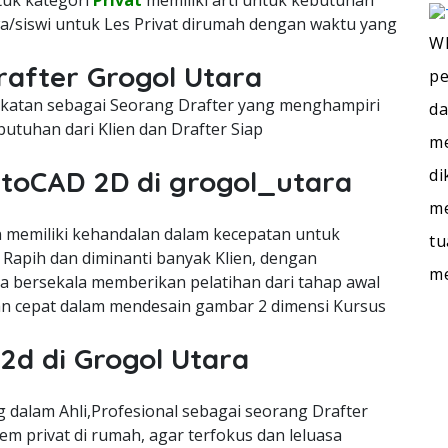
ntuk kategori
Privat
memiliki arti untuk kebutuhan
a/siswi untuk Les Privat dirumah dengan waktu yang
WI
rafter Grogol Utara
pe
cekatan sebagai Seorang Drafter yang menghampiri
da
utuhan dari Klien dan Drafter Siap
me
di
utoCAD 2D di grogol_utara
me
memiliki kehandalan dalam kecepatan untuk
tu
Rapih dan diminanti banyak Klien, dengan
m
ra bersekala memberikan pelatihan dari tahap awal
n cepat dalam mendesain gambar 2 dimensi Kursus
2d di Grogol Utara
dalam Ahli,Profesional sebagai seorang Drafter
m privat di rumah, agar terfokus dan leluasa