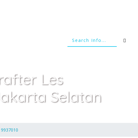
after Les
akarta Selatan
219937010