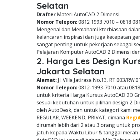
Selatan
Drafter
Materi AutoCAD 2 Dimensi
Nomor Telepon:
0812 1993 7010 – 0818 08
Mengenal dan Memahami kterbiasaan dala
kelancaran inspirasi dan juga kecepatan g
sangat penting untuk pekerjaan sebagai se
Pelajaran Komputer AutoCAD 2 Dimensi den
2. Harga Les Design Ku
Jakarta Selatan
Alamat:
Jl. Villa Jatirasa No.13, RT.003/RW.0
Nomor Telepon:
0812-1993-7010 atau 081
untuk kriteria Harga Kursus AutoCAD 2D Gro
sesuai kebutuhan untuk pilihan design 2 D
oleh AutoDesk, dan untuk kategori kami memi
REGULAR, WEEKEND, PRIVAT, dimana
Regu
dirumah lebih dari 2 atau 3 orang untuk p
jatuh kepada Waktu Libur & tanggal mera