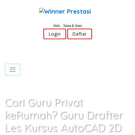
Halo, Siswa & Siswi
Login
Daftar
Cari Guru Privat
keRumah? Guru Drafter
Les Kursus AutoCAD 2D