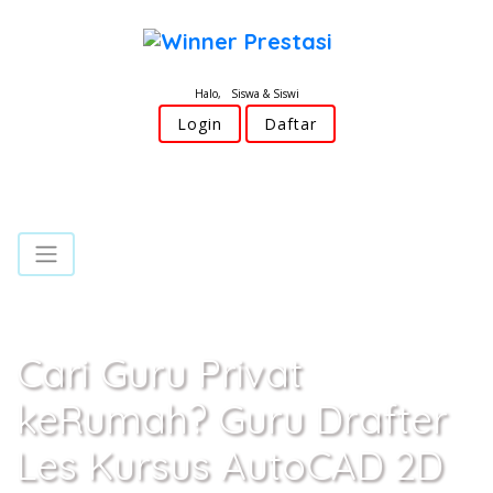
Halo, Siswa & Siswi
Login
Daftar
Cari Guru Privat
keRumah? Guru Drafter
Les Kursus AutoCAD 2D