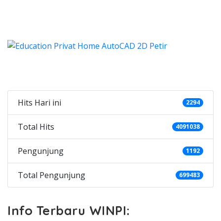
ocad, harga kursus autocad 2d, kursus autocad 2d Petir
Categories
Hits Hari ini
2294
Total Hits
4091038
Pengunjung
1192
Total Pengunjung
699483
Info Terbaru WINPI: