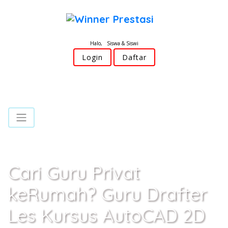
Halo, Siswa & Siswi
Login
Daftar
Cari Guru Privat
keRumah? Guru Drafter
Les Kursus AutoCAD 2D