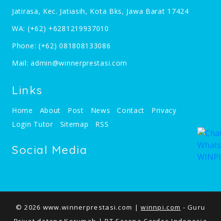
Jatirasa, Kec. Jatiasih, Kota Bks, Jawa Barat 17424
WA:
(+62) +6281219937010
Phone:
(+62) 081808133086
Mail:
admin@winnerprestasi.com
Links
Home
About
Post
News
Contact
Privacy
Login Tutor
Sitemap
RSS
Social Media
© 2026 www.winnerprestasi.com |
winnpi.com
- Guru
Privat datang Kerumah |
PT.Sarana Cerdas Indonesia