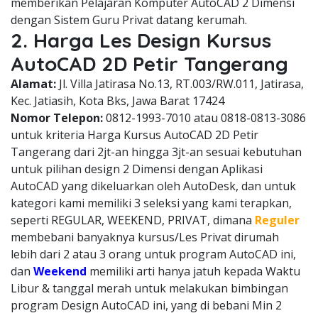
memberikan Pelajaran Komputer AutoCAD 2 Dimensi
dengan Sistem Guru Privat datang kerumah.
2. Harga Les Design Kursus
AutoCAD 2D Petir Tangerang
Alamat:
Jl. Villa Jatirasa No.13, RT.003/RW.011, Jatirasa,
Kec. Jatiasih, Kota Bks, Jawa Barat 17424
Nomor Telepon:
0812-1993-7010 atau 0818-0813-3086
untuk kriteria Harga Kursus AutoCAD 2D Petir
Tangerang dari 2jt-an hingga 3jt-an sesuai kebutuhan
untuk pilihan design 2 Dimensi dengan Aplikasi
AutoCAD yang dikeluarkan oleh AutoDesk, dan untuk
kategori kami memiliki 3 seleksi yang kami terapkan,
seperti REGULAR, WEEKEND, PRIVAT, dimana
Reguler
membebani banyaknya kursus/Les Privat dirumah
lebih dari 2 atau 3 orang untuk program AutoCAD ini,
dan
Weekend
memiliki arti hanya jatuh kepada Waktu
Libur & tanggal merah untuk melakukan bimbingan
program Design AutoCAD ini, yang di bebani Min 2