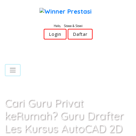
Halo, Siswa & Siswi
Login
Daftar
Cari Guru Privat
keRumah? Guru Drafter
Les Kursus AutoCAD 2D