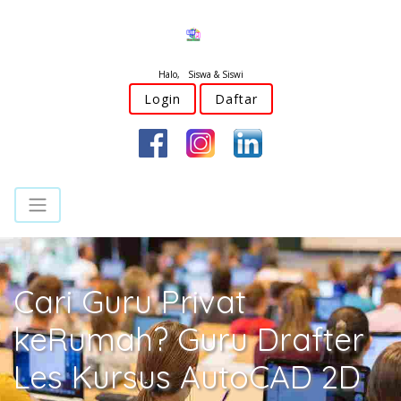
Halo, Siswa & Siswi
Login
Daftar
Cari Guru Privat
keRumah? Guru Drafter
Les Kursus AutoCAD 2D