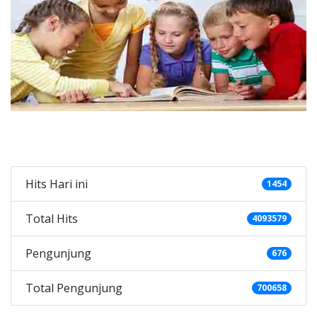
Categories
Hits Hari ini
1454
Total Hits
4093579
Pengunjung
676
Total Pengunjung
700658