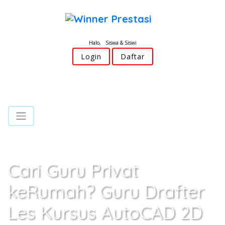
Halo, Siswa & Siswi
Login
Daftar
Cari Guru Privat
keRumah? Guru Drafter
Les Kursus AutoCAD 2D