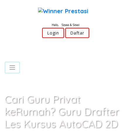
Halo, Siswa & Siswi
Login
Daftar
Cari Guru Privat
keRumah? Guru Drafter
Les Kursus AutoCAD 2D