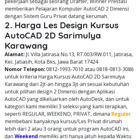
pekerjaan sebagai seorang Drafter, Winner Prestasi
memberikan Pelajaran Komputer AutoCAD 2 Dimensi
dengan Sistem Guru Privat datang kerumah.
2. Harga Les Design Kursus
AutoCAD 2D Sarimulya
Karawang
Alamat:
Jl. Villa Jatirasa No.13, RT.003/RW.011, Jatirasa,
Kec. Jatiasih, Kota Bks, Jawa Barat 17424
Nomor Telepon:
0812-1993-7010 atau 0818-0813-3086
untuk kriteria Harga Kursus AutoCAD 2D Sarimulya
Karawang dari 2jt-an hingga 3jt-an sesuai kebutuhan
untuk pilihan design 2 Dimensi dengan Aplikasi
AutoCAD yang dikeluarkan oleh AutoDesk, dan untuk
kategori kami memiliki 3 seleksi yang kami terapkan,
seperti REGULAR, WEEKEND, PRIVAT, dimana
Reguler
membebani banyaknya kursus/Les Privat dirumah
lebih dari 2 atau 3 orang untuk program AutoCAD ini,
dan
Weekend
memiliki arti hanya jatuh kepada Waktu