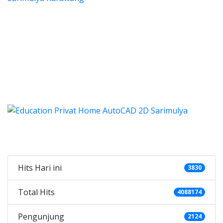
 autocad, harga les autocad, les
ocad, harga les autocad, les privat autocad
s autocad, harga les autocad
utocad, harga les autocad, les priva
d, harga kursus autocad 2d, kursus autocad 2d Sarimuly
Categories
Hits Hari ini
3830
Total Hits
4088174
Pengunjung
2124