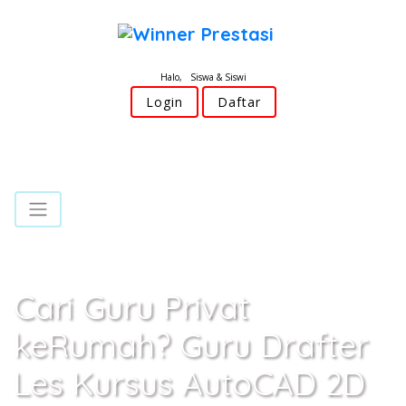
Halo, Siswa & Siswi
Login
Daftar
Cari Guru Privat
keRumah? Guru Drafter
Les Kursus AutoCAD 2D