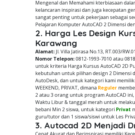
Mengenal dan Memahami kterbiasaan dala
kelancaran inspirasi dan juga kecepatan g
sangat penting untuk pekerjaan sebagai se
Pelajaran Komputer AutoCAD 2 Dimensi den
2. Harga Les Design Ku
Karawang
Alamat:
Jl. Villa Jatirasa No.13, RT.003/RW.0
Nomor Telepon:
0812-1993-7010 atau 081
untuk kriteria Harga Kursus AutoCAD 2D Pu
kebutuhan untuk pilihan design 2 Dimensi 
AutoDesk, dan untuk kategori kami memiliki
WEEKEND, PRIVAT, dimana
Reguler
membeba
2 atau 3 orang untuk program AutoCAD ini
Waktu Libur & tanggal merah untuk melaku
bebani Min 2 siswa, untuk kategori
Privat
m
guru/tutor dan 1 siswa/siswi untuk Les Pri
3. Autocad 2D Menjadi D
Cepat Akurat dan Berinspirasi memiliki Ke