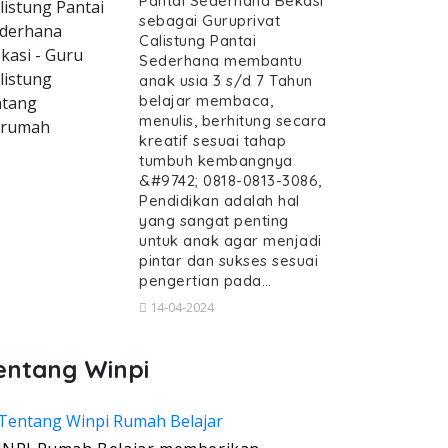
Pantai Sederhana Bekasi
listung Pantai
sebagai Guruprivat
derhana
Calistung Pantai
kasi - Guru
Sederhana membantu
listung
anak usia 3 s/d 7 Tahun
belajar membaca,
tang
menulis, berhitung secara
erumah
kreatif sesuai tahap
tumbuh kembangnya
&#9742; 0818-0813-3086,
Pendidikan adalah hal
yang sangat penting
untuk anak agar menjadi
pintar dan sukses sesuai
pengertian pada…
14-04-2024
entang Winpi