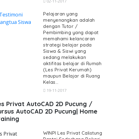
02-11-2017
Pelajaran yang
menyenangkan adalah
dengan Tutor /
Pembimbing yang dapat
memahami kelancaran
strategi belajar pada
Siswa & Siswi yang
sedang melakukan
aktifitas belajar di Rumah
(Les Privat Kerumah)
maupun Belajar di Ruang
Kelas…
19-11-2017
es Privat AutoCAD 2D Pucung /
ursus AutoCAD 2D Pucung| Home
raining
WINPI Les Privat Calistung
s Privat