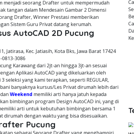
Ca
m menjadi seorang Drafter untuk mempermudah
Se
erak tangan dalam Mendesain Gambar 2 Dimensi
Be
orang Drafter, Winner Prestasi memberikan
Ca
gan Sistem Guru Privat datang kerumah.
Da
rsus AutoCAD 2D Pucung
K
11, Jatirasa, Kec. Jatiasih, Kota Bks, Jawa Barat 17424
8-0813-3086
cung Karawang dari 2jt-an hingga 3jt-an sesuai
dengan Aplikasi AutoCAD yang dikeluarkan oleh
 3 seleksi yang kami terapkan, seperti REGULAR,
ni banyaknya kursus/Les Privat dirumah lebih dari
, dan
Weekend
memiliki arti hanya jatuh kepada
kan bimbingan program Design AutoCAD ini, yang di
emiliki arti untuk kebutuhan bimbingan bersama 1
T
vat dirumah dengan waktu yang bisa disesuaikan.
rafter Pucung
cekatan sebagai Seorang Drafter yang menghampiri