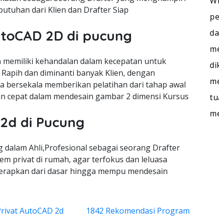
WI
utuhan dari Klien dan Drafter Siap
pe
utoCAD 2D di pucung
da
me
memiliki kehandalan dalam kecepatan untuk
di
Rapih dan diminanti banyak Klien, dengan
me
ra bersekala memberikan pelatihan dari tahap awal
n cepat dalam mendesain gambar 2 dimensi Kursus
tu
m
 2d di Pucung
dalam Ahli,Profesional sebagai seorang Drafter
m privat di rumah, agar terfokus dan leluasa
terapkan dari dasar hingga mempu mendesain
Privat AutoCAD 2d
1842 Rekomendasi Program