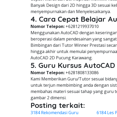
Banyak Design dari 2D hingga 3D sesuai keb
menyempurnakan dan Menyelesaikanya.
4. Cara Cepat Belajar A
Nomor Telepon:
+6281219937010
Menggunakan AutoCAD dengan keseringan 
beroperasi dalam pendesainan yang sangat 
Bimbingan dari Tutor Winner Prestasi seca
hingga akhir untuk memulai penyempurnaa
AutoCAD 2D Pucung Karawang.
5. Guru Kursus AutoCAD
Nomor Telepon:
+6281808133086
Kami Memberikan Guru/Tutor sesuai bidang 
untuk terjun membimbing anda dengan siste
membahas materi sesuai tahap yang guru 
gambar 2 dimensi.
Posting terkait:
3184 Rekomendasi Guru
6184 Les 