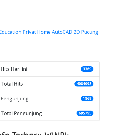
ategories
Hits Hari ini
3369
Total Hits
4084098
Pengunjung
1869
Total Pengunjung
695795
nfo Terbaru WINPI: