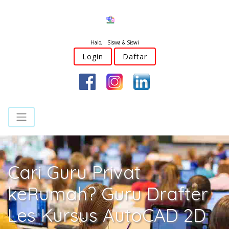
Halo, Siswa & Siswi
Login
Daftar
Cari Guru Privat
keRumah? Guru Drafter
Les Kursus AutoCAD 2D