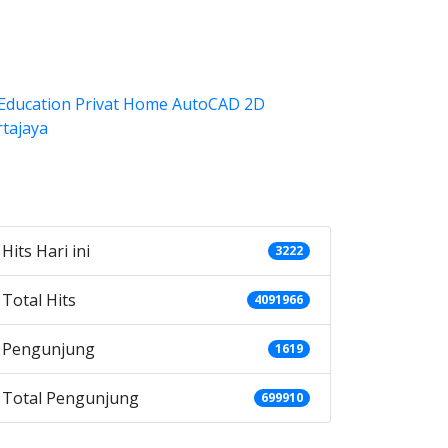
ategories
Hits Hari ini
3222
Total Hits
4091966
Pengunjung
1619
Total Pengunjung
699910