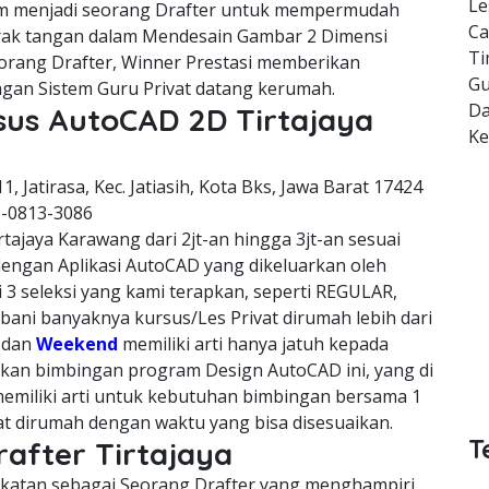
Le
m menjadi seorang Drafter untuk mempermudah
Ca
erak tangan dalam Mendesain Gambar 2 Dimensi
Ti
orang Drafter, Winner Prestasi memberikan
Gu
gan Sistem Guru Privat datang kerumah.
Da
sus AutoCAD 2D Tirtajaya
K
11, Jatirasa, Kec. Jatiasih, Kota Bks, Jawa Barat 17424
8-0813-3086
tajaya Karawang dari 2jt-an hingga 3jt-an sesuai
dengan Aplikasi AutoCAD yang dikeluarkan oleh
 3 seleksi yang kami terapkan, seperti REGULAR,
ni banyaknya kursus/Les Privat dirumah lebih dari
, dan
Weekend
memiliki arti hanya jatuh kepada
kan bimbingan program Design AutoCAD ini, yang di
emiliki arti untuk kebutuhan bimbingan bersama 1
vat dirumah dengan waktu yang bisa disesuaikan.
T
rafter Tirtajaya
cekatan sebagai Seorang Drafter yang menghampiri