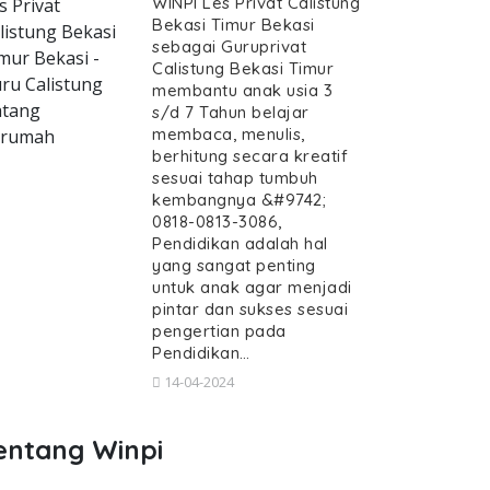
WINPI Les Privat Calistung
s Privat
Bekasi Timur Bekasi
listung Bekasi
sebagai Guruprivat
mur Bekasi -
Calistung Bekasi Timur
ru Calistung
membantu anak usia 3
tang
s/d 7 Tahun belajar
membaca, menulis,
erumah
berhitung secara kreatif
sesuai tahap tumbuh
kembangnya &#9742;
0818-0813-3086,
Pendidikan adalah hal
yang sangat penting
untuk anak agar menjadi
pintar dan sukses sesuai
pengertian pada
Pendidikan…
14-04-2024
entang Winpi