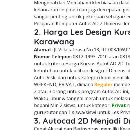
Mengenal dan Memahami kterbiasaan dala
kelancaran inspirasi dan juga kecepatan g
sangat penting untuk pekerjaan sebagai se
Pelajaran Komputer AutoCAD 2 Dimensi den
2. Harga Les Design Kur
Karawang
Alamat:
Jl. Villa Jatirasa No.13, RT.003/RW.0
Nomor Telepon:
0812-1993-7010 atau 081
untuk kriteria Harga Kursus AutoCAD 2D Tir
kebutuhan untuk pilihan design 2 Dimensi 
AutoDesk, dan untuk kategori kami memiliki
WEEKEND, PRIVAT, dimana
Reguler
membeba
2 atau 3 orang untuk program AutoCAD ini
Waktu Libur & tanggal merah untuk melaku
bebani Min 2 siswa, untuk kategori
Privat
m
guru/tutor dan 1 siswa/siswi untuk Les Pri
3. Autocad 2D Menjadi D
Cepat Akurat dan Berinspirasi memiliki Ke