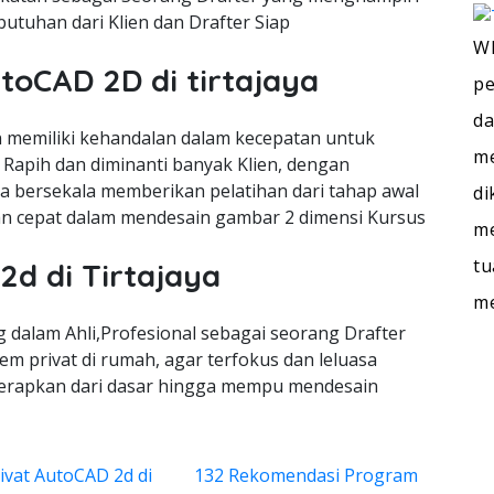
utuhan dari Klien dan Drafter Siap
WI
toCAD 2D di tirtajaya
pe
da
memiliki kehandalan dalam kecepatan untuk
me
Rapih dan diminanti banyak Klien, dengan
ra bersekala memberikan pelatihan dari tahap awal
di
n cepat dalam mendesain gambar 2 dimensi Kursus
me
tu
2d di Tirtajaya
m
dalam Ahli,Profesional sebagai seorang Drafter
m privat di rumah, agar terfokus dan leluasa
terapkan dari dasar hingga mempu mendesain
ivat AutoCAD 2d di
132 Rekomendasi Program