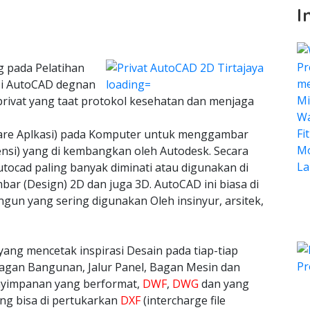
I
g pada Pelatihan
asi AutoCAD degnan
privat yang taat protokol kesehatan dan menjaga
ware Aplkasi) pada Komputer untuk menggambar
ensi) yang di kembangkan oleh Autodesk. Secara
tocad paling banyak diminati atau digunakan di
bar (Design) 2D dan juga 3D. AutoCAD ini biasa di
n yang sering digunakan Oleh insinyur, arsitek,
yang mencetak inspirasi Desain pada tiap-tiap
agan Bangunan, Jalur Panel, Bagan Mesin dan
nyimpanan yang berformat,
DWF
,
DWG
dan yang
ang bisa di pertukarkan
DXF
(intercharge file