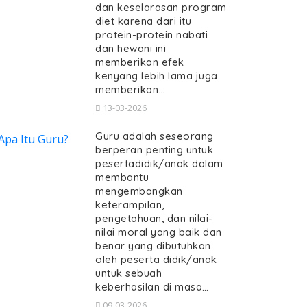
dan keselarasan program
diet karena dari itu
protein-protein nabati
dan hewani ini
memberikan efek
kenyang lebih lama juga
memberikan…
13-03-2026
Guru adalah seseorang
berperan penting untuk
pesertadidik/anak dalam
membantu
mengembangkan
keterampilan,
pengetahuan, dan nilai-
nilai moral yang baik dan
benar yang dibutuhkan
oleh peserta didik/anak
untuk sebuah
keberhasilan di masa…
09-03-2026