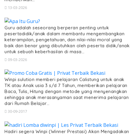
13-03-2026
Guru adalah seseorang berperan penting untuk
pesertadidik/anak dalam membantu mengembangkan
keterampilan, pengetahuan, dan nilai-nilai moral yang
baik dan benar yang dibutuhkan oleh peserta didik/anak
untuk sebuah keberhasilan di masa…
09-03-2026
Winpi sulution memberi pelajaran Calistung untuk anak
TK atau Anak usia 3 s/d 7 Tahun, memberikan pelajaran
Baca, Tulis, Hitung dengan metode yang menyenangkan
sehingga anak merasanyaman saat menerima pelajaran
dari Rumah Belajar…
30-09-2017
Hadiri segera Winpi (Winner Prestasi) Akan Mengadakan