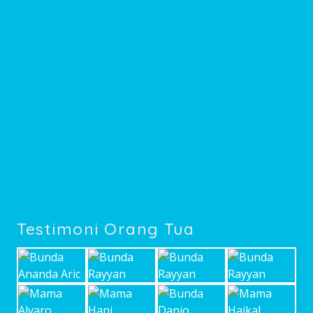
Testimoni Orang Tua