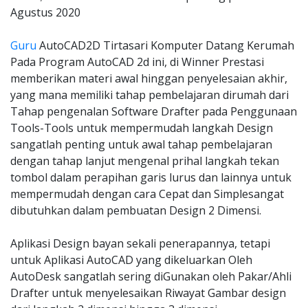
Agustus 2020
Guru
AutoCAD2D Tirtasari Komputer Datang Kerumah
Pada Program AutoCAD 2d ini, di Winner Prestasi
memberikan materi awal hinggan penyelesaian akhir,
yang mana memiliki tahap pembelajaran dirumah dari
Tahap pengenalan Software Drafter pada Penggunaan
Tools-Tools untuk mempermudah langkah Design
sangatlah penting untuk awal tahap pembelajaran
dengan tahap lanjut mengenal prihal langkah tekan
tombol dalam perapihan garis lurus dan lainnya untuk
mempermudah dengan cara Cepat dan Simplesangat
dibutuhkan dalam pembuatan Design 2 Dimensi.
Aplikasi Design bayan sekali penerapannya, tetapi
untuk Aplikasi AutoCAD yang dikeluarkan Oleh
AutoDesk sangatlah sering diGunakan oleh Pakar/Ahli
Drafter untuk menyelesaikan Riwayat Gambar design