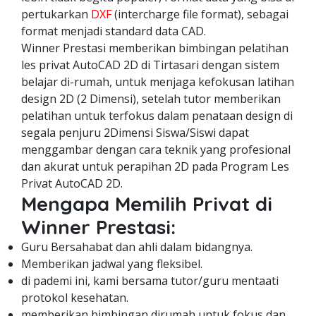
pertukarkan
DXF
(intercharge file format), sebagai
format menjadi standard data CAD.
Winner Prestasi memberikan bimbingan pelatihan
les privat AutoCAD 2D di Tirtasari dengan sistem
belajar di-rumah, untuk menjaga kefokusan latihan
design 2D (2 Dimensi), setelah tutor memberikan
pelatihan untuk terfokus dalam penataan design di
segala penjuru 2Dimensi Siswa/Siswi dapat
menggambar dengan cara teknik yang profesional
dan akurat untuk perapihan 2D pada Program Les
Privat AutoCAD 2D.
Mengapa Memilih Privat di
Winner Prestasi:
Guru Bersahabat dan ahli dalam bidangnya.
Memberikan jadwal yang fleksibel.
di pademi ini, kami bersama tutor/guru mentaati
protokol kesehatan.
memberikan bimbingan dirumah untuk fokus dan